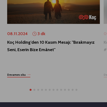
08.11.2024
3 dk
0
Koç Holding'den 10 Kasım Mesajı: "Bırakmayız
K
Seni, Eserin Bize Emânet"
#
Devamını oku
De