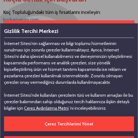
Koç Topluluğu’ndaki tüm iş fırsatlarını inceleyin:
kockariyerim.com
Gizlilik Tercihi Merkezi
İnternet Sitesi’nin sağlanması ve bilgi toplumu hizmetlerinin
Bizimle iletişime geçin
sunulması için zorunlu çerezler kullanmaktayız. Ayrıca, İnternet
Sitesi’ni daha işlevsel kullanabilmeniz ve deneyiminizin iyileştirilmesi
kapsamında performans ve analitik çerezleri, size yönelik
Koç Holding A.Ş
kişiselleştirilmiş ürün ve hizmet tanıtımı kapsamında ise reklam ve
pazarlama çerezleri kullanılmak istenmektedir. Zorunlu olmayan
Nakkaştepe, Azizbey Sokak, No: 1,
çerezler onay vermediğiniz durumlarda kullanılmayacaktır.
Kuzguncuk 34674, İstanbul
İnternet Sitesi’nde kullanılan çerezlerin türü ve kullanım amaçları ile bu
0 (216) 531 00 00
çerezler bakımından sahip olduğunuz tercih haklarınıza ilişkin detaylı
0 (216) 531 00 99
bilgiler için
Çerez Aydınlatma Metni
’ni inceleyebilirsiniz.
Çerez Tercihlerimi Yönet
Çerez Tercihlerini Düzenle
Bilgi Toplumu Hizmetleri
İhbar Bildirim