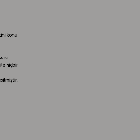
tini konu
soru
le hiçbir
silmiştir.