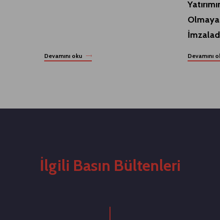
Yatırımı
Olmayan
İmzalad
Devamını oku
Devamını o
İlgili Basın Bültenleri