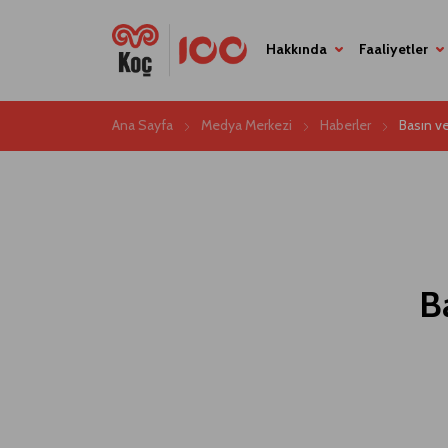
Hakkında
Faaliyetler
Ana Sayfa
Medya Merkezi
Haberler
Basın v
B