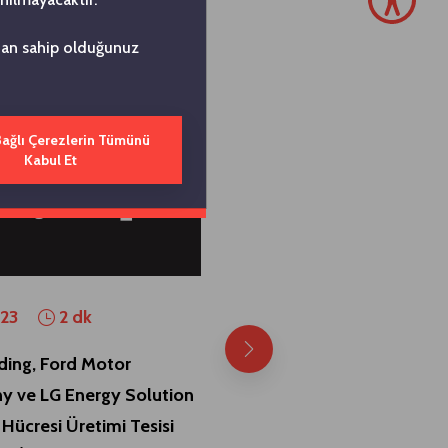
ndan sahip olduğunuz
Bağlı Çerezlerin Tümünü
Kabul Et
17.11.2022
2 dk
023
2 dk
Koç Holding Açıklaması
ding, Ford Motor
 ve LG Energy Solution
Hücresi Üretimi Tesisi