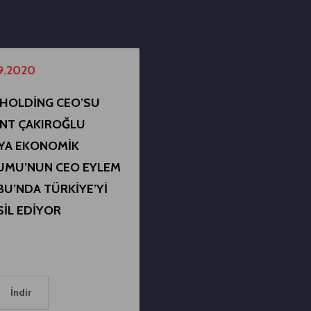
9.2020
HOLDİNG CEO’SU
NT ÇAKIROĞLU
YA EKONOMİK
UMU’NUN CEO EYLEM
U’NDA TÜRKİYE’Yİ
İL EDİYOR
İndir