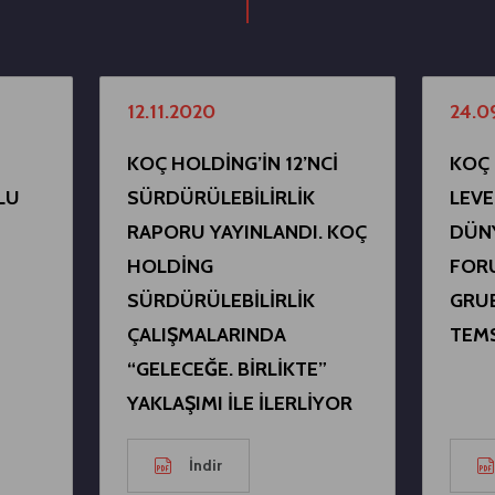
12.11.2020
24.0
KOÇ HOLDİNG’İN 12’NCİ
KOÇ 
LU
SÜRDÜRÜLEBİLİRLİK
LEVE
RAPORU YAYINLANDI. KOÇ
DÜN
HOLDİNG
FOR
SÜRDÜRÜLEBİLİRLİK
GRUB
ÇALIŞMALARINDA
TEMS
“GELECEĞE. BİRLİKTE”
YAKLAŞIMI İLE İLERLİYOR
İndir