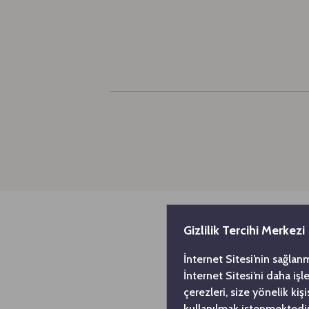
Gizlilik Tercihi Merkezi
İnternet Sitesi’nin sağlan
İnternet Sitesi’ni daha iş
çerezleri, size yönelik ki
kullanılmak istenmektedir