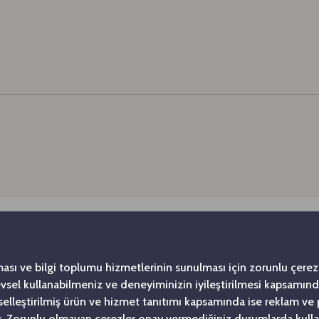
ması ve bilgi toplumu hizmetlerinin sunulması için zorunlu çerezl
İlgili Haberler
levsel kullanabilmeniz ve deneyiminizin iyileştirilmesi kapsamın
şiselleştirilmiş ürün ve hizmet tanıtımı kapsamında ise reklam ve
. Zorunlu olmayan çerezler onay vermediğiniz durumlarda kulla