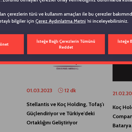
ılan çerezlerin türü ve kullanım amaçları ile bu çerezler bakımı
etaylı bilgiler için
Çerez Aydınlatma Metni
’ni inceleyebilirsiniz.
İsteğe Bağlı Çerezlerin Tümünü
İsteğe 
Yönet
Reddet
01.03.2023
12 dk
21.02.2
Stellantis ve Koç Holding, Tofaş'ı
Koç Hol
Güçlendiriyor ve Türkiye'deki
Company
Ortaklığını Geliştiriyor
Batarya 