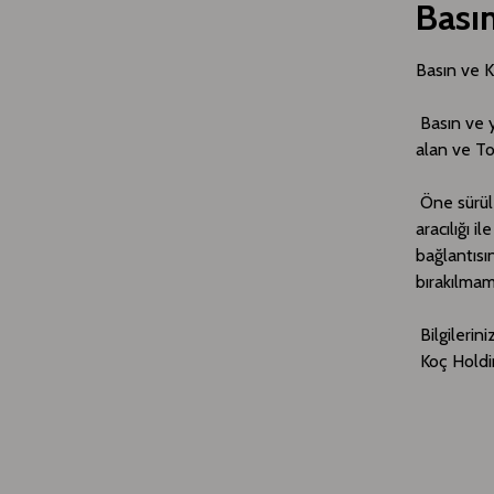
Bası
Basın ve 
Basın ve y
alan ve T
Öne sürüle
aracılığı i
bağlantıs
bırakılmama
Bilgilerini
Koç Holdi