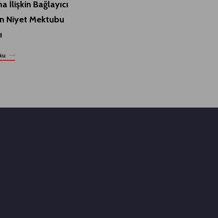
na İlişkin Bağlayıcı
 Niyet Mektubu
ı
ku
Devamını oku