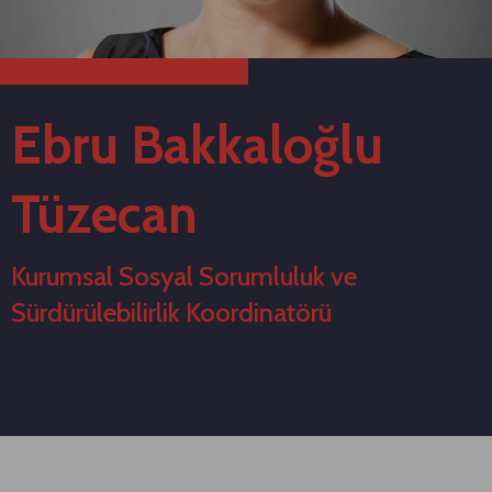
Ebru Bakkaloğlu
Tüzecan
Kurumsal Sosyal Sorumluluk ve
Sürdürülebilirlik Koordinatörü