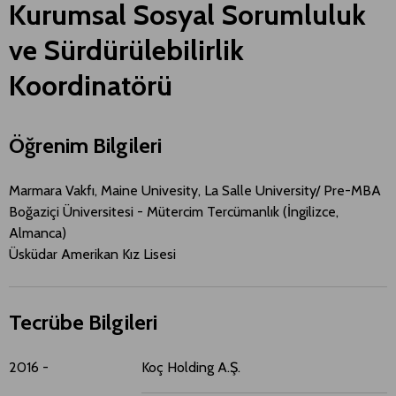
Kurumsal Sosyal Sorumluluk
ve Sürdürülebilirlik
Koordinatörü
Öğrenim Bilgileri
Marmara Vakfı, Maine Univesity, La Salle University/ Pre-MBA
Boğaziçi Üniversitesi - Mütercim Tercümanlık (İngilizce,
Almanca)
Üsküdar Amerikan Kız Lisesi
Tecrübe Bilgileri
2016 -
Koç Holding A.Ş​.​
K
S