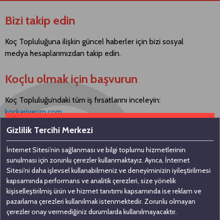
Bizi takip edin
Koç Topluluğuna ilişkin güncel haberler için bizi sosyal
medya hesaplarımızdan takip edin.
Koçlu olmak için başvurun
Koç Topluluğu’ndaki tüm iş fırsatlarını inceleyin:
kockariyerim.com
Gizlilik Tercihi Merkezi
İnternet Sitesi’nin sağlanması ve bilgi toplumu hizmetlerinin
Bizimle iletişime geçin
sunulması için zorunlu çerezler kullanmaktayız. Ayrıca, İnternet
Sitesi’ni daha işlevsel kullanabilmeniz ve deneyiminizin iyileştirilmesi
kapsamında performans ve analitik çerezleri, size yönelik
Koç Holding A.Ş
kişiselleştirilmiş ürün ve hizmet tanıtımı kapsamında ise reklam ve
pazarlama çerezleri kullanılmak istenmektedir. Zorunlu olmayan
Nakkaştepe, Azizbey Sokak, No: 1,
çerezler onay vermediğiniz durumlarda kullanılmayacaktır.
Kuzguncuk 34674, İstanbul