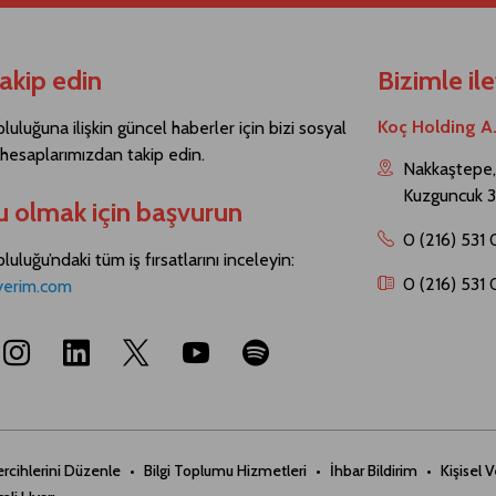
takip edin
Bizimle il
Koç Holding A
luluğuna ilişkin güncel haberler için bizi sosyal
esaplarımızdan takip edin.
Nakkaştepe, 
Kuzguncuk 3
u olmak için başvurun
0 (216) 531
uluğu’ndaki tüm iş fırsatlarını inceleyin:
0 (216) 531
yerim.com
rcihlerini Düzenle
Bilgi Toplumu Hizmetleri
İhbar Bildirim
Kişisel 