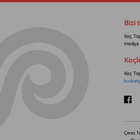
Bizi 
Koç Top
medya h
Koçl
Koç Topl
kockari
Çerez Te