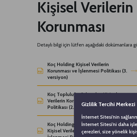
Kişisel Verilerin
Korunması
​Detaylı bilgi için lütfen aşağıdaki dokümanlara g
Koç Holding Kişisel Verilerin
Korunması ve İşlenmesi Politikası (3.
versiyon)
Koç Topluluğu Çalışanları Kişisel
Verilerin Korunması ve İşlenmesi
Gizlilik Tercihi Merkezi
Politikası​ (2. versiyon)
İnternet Sitesi’nin sağlan
İnternet Sitesi’ni daha iş
Koç Holding A.Ş. Çalışan Adayları
Kişisel Verilerin Korunması ve
çerezleri, size yönelik ki