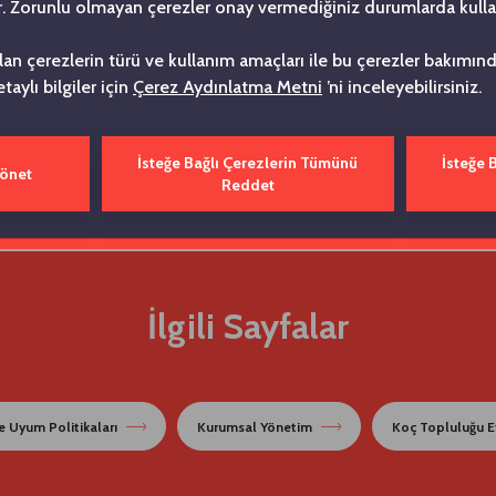
. Zorunlu olmayan çerezler onay vermediğiniz durumlarda kulla
ılan çerezlerin türü ve kullanım amaçları ile bu çerezler bakımı
etaylı bilgiler için
Çerez Aydınlatma Metni
’ni inceleyebilirsiniz.
İsteğe Bağlı Çerezlerin Tümünü
İsteğe 
Yönet
Reddet
İlgili Sayfalar
ve Uyum Politikaları
Kurumsal Yönetim
Koç Topluluğu Et