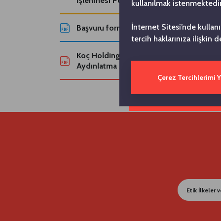
İşlenmesi Politikası (2. versiyon)
kullanılmak istenmektedir
İnternet Sitesi’nde kullan
Başvuru formu
tercih haklarınıza ilişkin d
Koç Holding İnternet Sitesi Çerez
Aydınlatma Metni
Çerez Tercihlerimi 
Etik İlkeler 