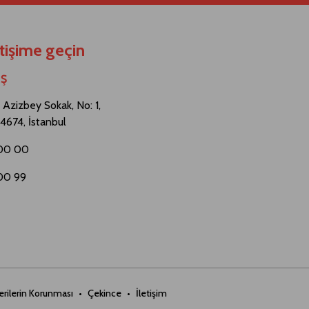
etişime geçin
.Ş
Azizbey Sokak, No: 1,
4674, İstanbul
 00 00
 00 99
Verilerin Korunması
Çekince
İletişim