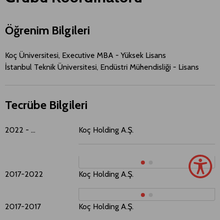
Öğrenim Bilgileri
Koç Üniversitesi, Executive MBA - Yüksek Lisans
İstanbul Teknik Üniversitesi, Endüstri Mühendisliği - Lisans
Tecrübe Bilgileri
2022 - ...
Koç Holding A.Ş.​​​
T
K
2017-2022
Koç Holding A.Ş.​​​
İ
2017-2017
Koç Holding A.Ş.​​​
İ