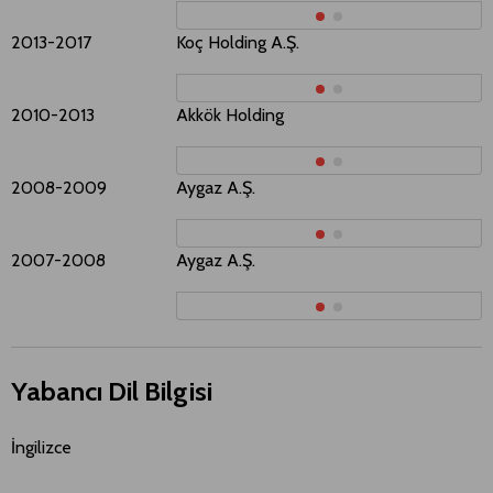
2013-2017
Koç Holding A.Ş.​​​
P
2010-2013
Akkök Holding
İ
2008-2009
Aygaz A.Ş.
K
2007-2008
Aygaz A.Ş.
S
Yabancı Dil Bilgisi
İngilizce