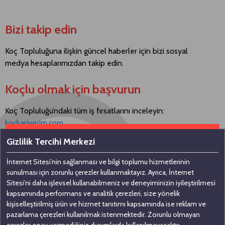
Bizi takip edin
Koç Topluluğuna ilişkin güncel haberler için bizi sosyal
medya hesaplarımızdan takip edin.
Koçlu olmak için başvurun
Koç Topluluğu’ndaki tüm iş fırsatlarını inceleyin:
kockariyerim.com
Gizlilik Tercihi Merkezi
İnternet Sitesi’nin sağlanması ve bilgi toplumu hizmetlerinin
Bizimle iletişime geçin
sunulması için zorunlu çerezler kullanmaktayız. Ayrıca, İnternet
Sitesi’ni daha işlevsel kullanabilmeniz ve deneyiminizin iyileştirilmesi
kapsamında performans ve analitik çerezleri, size yönelik
Koç Holding A.Ş
kişiselleştirilmiş ürün ve hizmet tanıtımı kapsamında ise reklam ve
pazarlama çerezleri kullanılmak istenmektedir. Zorunlu olmayan
Nakkaştepe, Azizbey Sokak, No: 1,