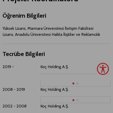
Öğrenim Bilgileri
Yüksek Lisans, Marmara Üniversitesi İletişim Fakültesi
Lisans, Anadolu Üniversitesi Halkla İlişkiler ve Reklamcılık
Tecrübe Bilgileri
2019 -
Koç Holding A.Ş.​​
K
K
2008 - 2019
Koç Holding A.Ş.​​
K
2002 - 2008
Koç Holding A.Ş.​​
K