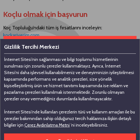
Koçlu olmak için başvurun
Koç Topluluğu’ndaki tüm iş fırsatlarını inceleyin:
kockariyerim.com
Gizlilik Tercihi Merkezi
İnternet Sitesi’nin sağlanması ve bilgi toplumu hizmetlerinin
Bizimle iletişime geçin
sunulması için zorunlu çerezler kullanmaktayız. Ayrıca, İnternet
Sitesi’ni daha işlevsel kullanabilmeniz ve deneyiminizin iyileştirilmesi
kapsamında performans ve analitik çerezleri, size yönelik
Koç Holding A.Ş
kişiselleştirilmiş ürün ve hizmet tanıtımı kapsamında ise reklam ve
pazarlama çerezleri kullanılmak istenmektedir. Zorunlu olmayan
Nakkaştepe, Azizbey Sokak, No: 1,
çerezler onay vermediğiniz durumlarda kullanılmayacaktır.
Kuzguncuk 34674, İstanbul
İnternet Sitesi’nde kullanılan çerezlerin türü ve kullanım amaçları ile bu
0 (216) 531 00 00
çerezler bakımından sahip olduğunuz tercih haklarınıza ilişkin detaylı
0 (216) 531 00 99
bilgiler için
Çerez Aydınlatma Metni
’ni inceleyebilirsiniz.