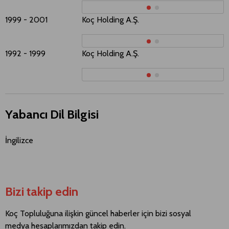
1999 - 2001
Koç Holding A.Ş.​​
H
1992 - 1999
Koç Holding A.Ş.​​
H
Yabancı Dil Bilgisi
İngilizce
Bizi takip edin
Koç Topluluğuna ilişkin güncel haberler için bizi sosyal
medya hesaplarımızdan takip edin.