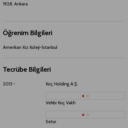
1928, Ankara
Öğrenim Bilgileri
Amerikan Kız Koleji-İstanbul
Tecrübe Bilgileri
2013 -
Koç Holding A.Ş.
Y
Vehbi Koç Vakfı
Y
Setur
Y