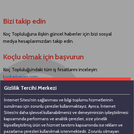
Bizi takip edin
Koç Topluluğuna ilişkin güncel haberler için bizi sosyal
medya hesaplarımızdan takip edin.
Koçlu olmak için başvurun
Koç Topluluğu’ndaki tüm iş fırsatlarını inceleyin:
kockariyerim.com
Gizlilik Tercihi Merkezi
İnternet Sitesi’nin sağlanması ve bilgi toplumu hizmetlerinin
Bizimle iletişime geçin
sunulması için zorunlu çerezler kullanmaktayız. Ayrıca, İnternet
Sitesi’ni daha işlevsel kullanabilmeniz ve deneyiminizin iyileştirilmesi
kapsamında performans ve analitik çerezleri, size yönelik
Koç Holding A.Ş
kişiselleştirilmiş ürün ve hizmet tanıtımı kapsamında ise reklam ve
pazarlama çerezleri kullanılmak istenmektedir. Zorunlu olmayan
Nakkaştepe, Azizbey Sokak, No: 1,