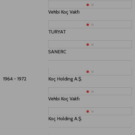
Vehbi Koç Vakfı
Y
TURYAT
Y
SANERC
S
E
1964 - 1972
Koç Holding A.Ş.
Y
Vehbi Koç Vakfı
Y
Koç Holding A.Ş.
T
Y