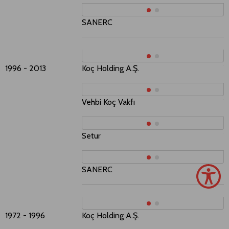
SANERC
S
E
1996 - 2013
Koç Holding A.Ş.
Y
Vehbi Koç Vakfı
Y
Setur
Y
SANERC
S
E
1972 - 1996
Koç Holding A.Ş.
Y