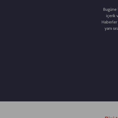
Bugüne k
içerik 
Haberler 
yanı sı