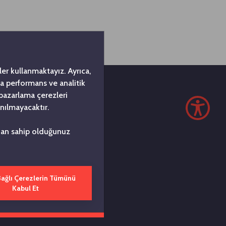
er kullanmaktayız. Ayrıca,
da performans ve analitik
 pazarlama çerezleri
nılmayacaktır.
z
ndan sahip olduğunuz
si, 1963
ı. Koç
Bağlı Çerezlerin Tümünü
kurmak'
Kabul Et
eneyimleri
etlerimizin