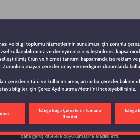
ması ve bilgi toplumu hizmetlerinin sunulması için zorunlu çerezl
levsel kullanabilmeniz ve deneyiminizin iyileştirilmesi kapsamın
şiselleştirilmiş ürün ve hizmet tanıtımı kapsamında ise reklam ve
. Zorunlu olmayan çerezler onay vermediğiniz durumlarda kulla
Tarihe Not Düşüyoru
ılan çerezlerin türü ve kullanım amaçları ile bu çerezler bakımı
etaylı bilgiler için
Çerez Aydınlatma Metni
’ni inceleyebilirsiniz.
’nin ilk kurumsal yayını olma özelliği taşıyan Bizden Haberler Dergi
da Kurucumuz merhum Vehbi Koç’un girişimiyle yayın hayatına başlad
İsteğe Bağlı Çerezlerin Tümünü
İsteğe 
Yönet
uğu’nun değişmeyen ilkelerinden biri olan 'Güçlü ve etkin iletişim 
Reddet
yle yola çıkan Bizden Haberler Dergisi, Topluluk çatısı altındaki d
 arşive dönüştürerek, ortak bir hafıza oluşturmamıza ve tüm faaliy
daha geniş kitlelere duyurulmasına aracılık etti.