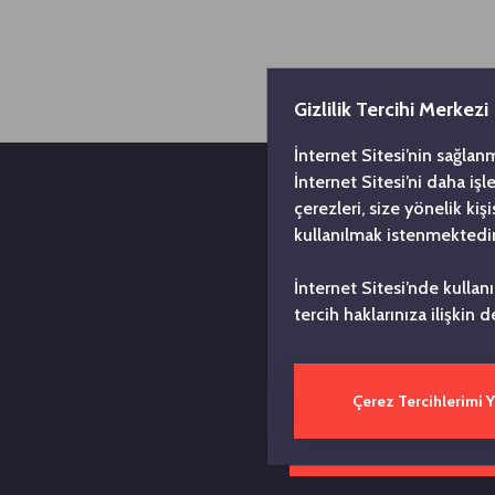
Gizlilik Tercihi Merkezi
İnternet Sitesi’nin sağlan
İnternet Sitesi’ni daha iş
çerezleri, size yönelik ki
kullanılmak istenmektedir
İnternet Sitesi’nde kullan
tercih haklarınıza ilişkin d
Türkiye
yılın
Çerez Tercihlerimi 
Toplul
düşüncesi
zengin bir