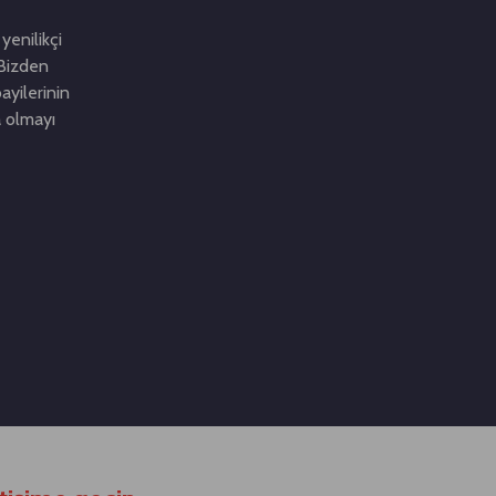
yenilikçi
. Bizden
ayilerinin
a olmayı