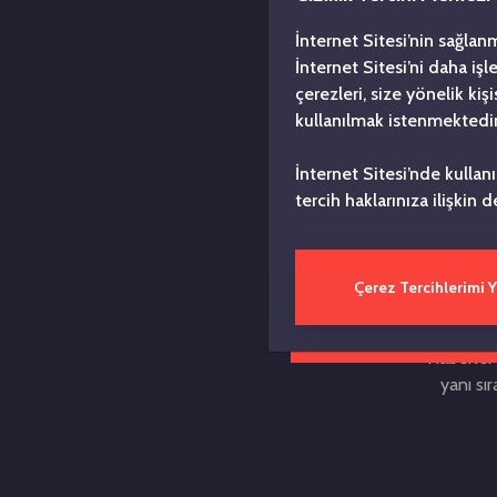
İnternet Sitesi’nin sağlan
İnternet Sitesi’ni daha iş
çerezleri, size yönelik ki
Türkiye
kullanılmak istenmektedir
yılın
Toplul
İnternet Sitesi’nde kullan
düşüncesi
tercih haklarınıza ilişkin d
zengin bir
Çerez Tercihlerimi 
Bugüne k
içerik 
Haberler 
yanı sı