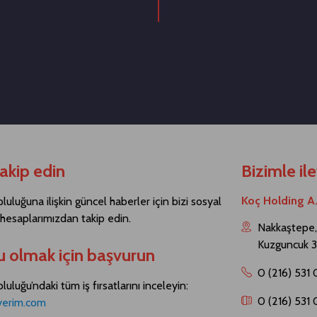
takip edin
Bizimle il
Koç Holding A
luluğuna ilişkin güncel haberler için bizi sosyal
esaplarımızdan takip edin.
Nakkaştepe, 
Kuzguncuk 3
u olmak için başvurun
0 (216) 531
uluğu’ndaki tüm iş fırsatlarını inceleyin:
0 (216) 531
yerim.com