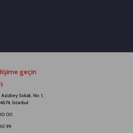
etişime geçin
.Ş
Azizbey Sokak, No: 1,
4674, İstanbul
 00 00
 00 99