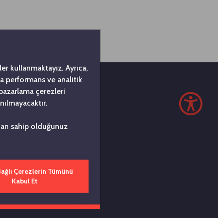
er kullanmaktayız. Ayrıca,
da performans ve analitik
 pazarlama çerezleri
nılmayacaktır.
z
ndan sahip olduğunuz
si, 1963
ı. Koç
Bağlı Çerezlerin Tümünü
kurmak'
Kabul Et
eneyimleri
etlerimizin