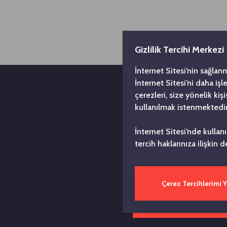
Gizlilik Tercihi Merkezi
İnternet Sitesi’nin sağlan
İnternet Sitesi’ni daha iş
çerezleri, size yönelik ki
kullanılmak istenmektedir
İnternet Sitesi’nde kullan
tercih haklarınıza ilişkin d
Türkiye
yılın
Çerez Tercihlerimi 
Toplul
düşüncesi
zengin bir