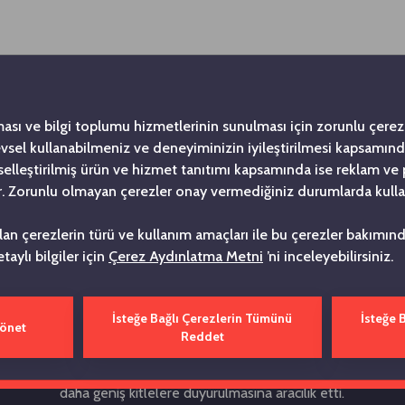
ması ve bilgi toplumu hizmetlerinin sunulması için zorunlu çerezl
levsel kullanabilmeniz ve deneyiminizin iyileştirilmesi kapsamın
şiselleştirilmiş ürün ve hizmet tanıtımı kapsamında ise reklam ve
. Zorunlu olmayan çerezler onay vermediğiniz durumlarda kulla
Tarihe Not Düşüyoru
ılan çerezlerin türü ve kullanım amaçları ile bu çerezler bakımı
etaylı bilgiler için
Çerez Aydınlatma Metni
’ni inceleyebilirsiniz.
’nin ilk kurumsal yayını olma özelliği taşıyan Bizden Haberler Dergi
da Kurucumuz merhum Vehbi Koç’un girişimiyle yayın hayatına başlad
İsteğe Bağlı Çerezlerin Tümünü
İsteğe 
Yönet
uğu’nun değişmeyen ilkelerinden biri olan 'Güçlü ve etkin iletişim 
Reddet
yle yola çıkan Bizden Haberler Dergisi, Topluluk çatısı altındaki d
 arşive dönüştürerek, ortak bir hafıza oluşturmamıza ve tüm faaliy
daha geniş kitlelere duyurulmasına aracılık etti.