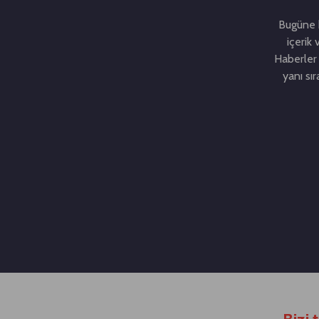
Bugüne k
içerik 
Haberler 
yanı sı