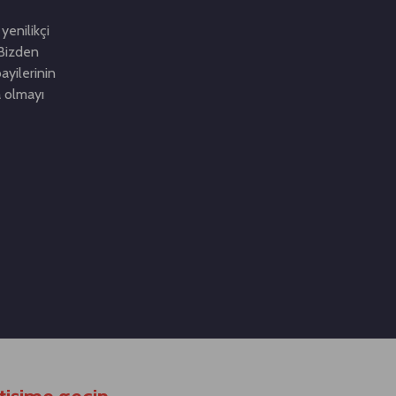
yenilikçi
. Bizden
ayilerinin
a olmayı