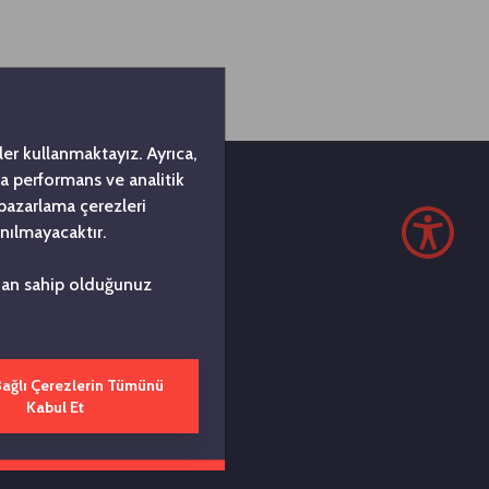
er kullanmaktayız. Ayrıca,
da performans ve analitik
 pazarlama çerezleri
nılmayacaktır.
z
ndan sahip olduğunuz
si, 1963
ı. Koç
Bağlı Çerezlerin Tümünü
kurmak'
Kabul Et
eneyimleri
etlerimizin