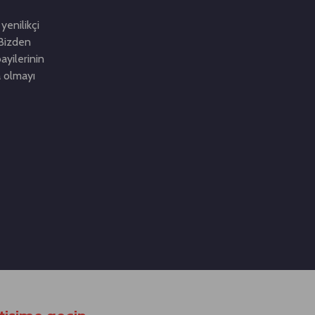
yenilikçi
. Bizden
ayilerinin
a olmayı