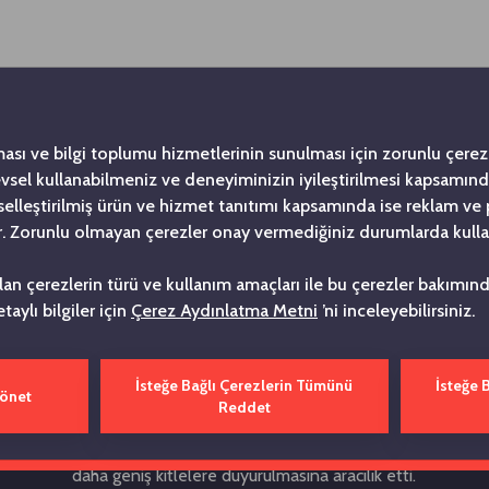
ması ve bilgi toplumu hizmetlerinin sunulması için zorunlu çerezl
levsel kullanabilmeniz ve deneyiminizin iyileştirilmesi kapsamın
şiselleştirilmiş ürün ve hizmet tanıtımı kapsamında ise reklam ve
. Zorunlu olmayan çerezler onay vermediğiniz durumlarda kulla
Tarihe Not Düşüyoru
ılan çerezlerin türü ve kullanım amaçları ile bu çerezler bakımı
etaylı bilgiler için
Çerez Aydınlatma Metni
’ni inceleyebilirsiniz.
’nin ilk kurumsal yayını olma özelliği taşıyan Bizden Haberler Dergi
da Kurucumuz merhum Vehbi Koç’un girişimiyle yayın hayatına başlad
İsteğe Bağlı Çerezlerin Tümünü
İsteğe 
Yönet
uğu’nun değişmeyen ilkelerinden biri olan 'Güçlü ve etkin iletişim 
Reddet
yle yola çıkan Bizden Haberler Dergisi, Topluluk çatısı altındaki d
 arşive dönüştürerek, ortak bir hafıza oluşturmamıza ve tüm faaliy
daha geniş kitlelere duyurulmasına aracılık etti.