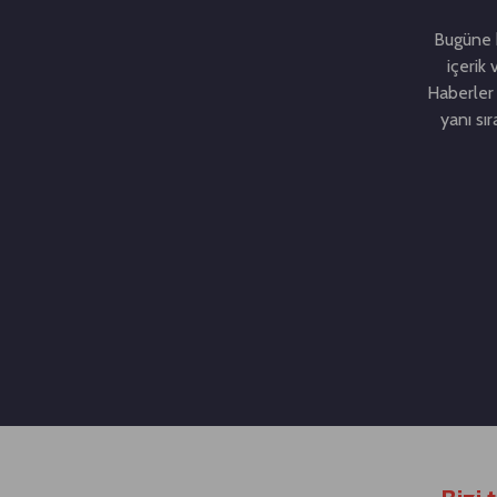
Bugüne k
içerik 
Haberler 
yanı sı