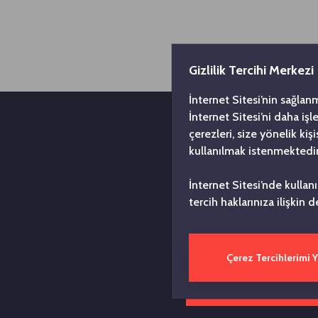
Gizlilik Tercihi Merkezi
İnternet Sitesi’nin sağlan
İnternet Sitesi’ni daha iş
çerezleri, size yönelik ki
kullanılmak istenmektedir
İnternet Sitesi’nde kullan
tercih haklarınıza ilişkin d
Türkiye
yılın
Çerez Tercihlerimi 
Toplul
düşüncesi
zengin bir