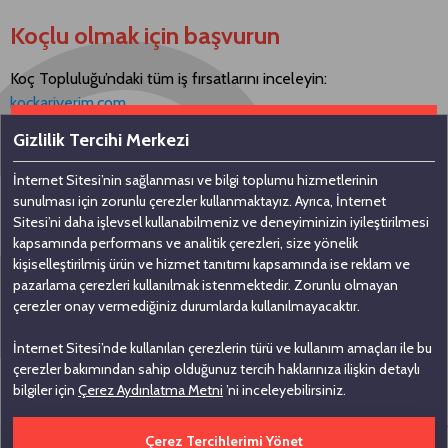
Koçlu olmak için başvurun
Koç Topluluğu’ndaki tüm iş fırsatlarını inceleyin:
kockariyerim.com
Gizlilik Tercihi Merkezi
İnternet Sitesi’nin sağlanması ve bilgi toplumu hizmetlerinin
Bizimle iletişime geçin
sunulması için zorunlu çerezler kullanmaktayız. Ayrıca, İnternet
Sitesi’ni daha işlevsel kullanabilmeniz ve deneyiminizin iyileştirilmesi
kapsamında performans ve analitik çerezleri, size yönelik
Koç Holding A.Ş
kişiselleştirilmiş ürün ve hizmet tanıtımı kapsamında ise reklam ve
pazarlama çerezleri kullanılmak istenmektedir. Zorunlu olmayan
Nakkaştepe, Azizbey Sokak, No: 1,
çerezler onay vermediğiniz durumlarda kullanılmayacaktır.
Kuzguncuk 34674, İstanbul
İnternet Sitesi’nde kullanılan çerezlerin türü ve kullanım amaçları ile bu
0 (216) 531 00 00
çerezler bakımından sahip olduğunuz tercih haklarınıza ilişkin detaylı
0 (216) 531 00 99
bilgiler için
Çerez Aydınlatma Metni
’ni inceleyebilirsiniz.
Çerez Tercihlerimi Yönet