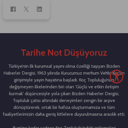
Tarihe Not Düşüyoruz
Türkiye’nin ilk kurumsal yayını olma özelliği taşıyan Bizden
Haberler Dergisi, 1963 yılında Kurucumuz merhum Vehbi Koç’un
girişimiyle yayın hayatına başladı. Koç Topluluğu’nun
değişmeyen ilkelerinden biri olan 'Güçlü ve etkin iletişim
kurmak' düşüncesiyle yola çıkan Bizden Haberler Dergisi,
Topluluk çatısı altındaki deneyimleri zengin bir arşive
dönüştürerek, ortak bir hafıza oluşturmamıza ve tüm
faaliyetlerimizin daha geniş kitlelere duyurulmasına aracılık etti.
Bugüne kadar sadece Koç Topluluğu’ndaki gelişmeleri