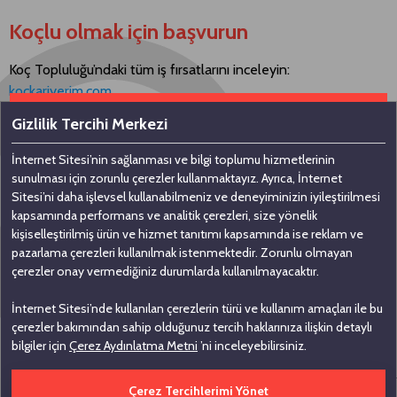
Koçlu olmak için başvurun
Koç Topluluğu’ndaki tüm iş fırsatlarını inceleyin:
kockariyerim.com
Gizlilik Tercihi Merkezi
İnternet Sitesi’nin sağlanması ve bilgi toplumu hizmetlerinin
Bizimle iletişime geçin
sunulması için zorunlu çerezler kullanmaktayız. Ayrıca, İnternet
Sitesi’ni daha işlevsel kullanabilmeniz ve deneyiminizin iyileştirilmesi
kapsamında performans ve analitik çerezleri, size yönelik
Koç Holding A.Ş
kişiselleştirilmiş ürün ve hizmet tanıtımı kapsamında ise reklam ve
pazarlama çerezleri kullanılmak istenmektedir. Zorunlu olmayan
Nakkaştepe, Azizbey Sokak, No: 1,
çerezler onay vermediğiniz durumlarda kullanılmayacaktır.
Kuzguncuk 34674, İstanbul
İnternet Sitesi’nde kullanılan çerezlerin türü ve kullanım amaçları ile bu
0 (216) 531 00 00
çerezler bakımından sahip olduğunuz tercih haklarınıza ilişkin detaylı
0 (216) 531 00 99
bilgiler için
Çerez Aydınlatma Metni
’ni inceleyebilirsiniz.
Çerez Tercihlerimi Yönet