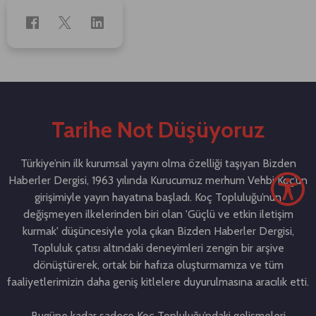
Tarihe Not Düşüyoruz
Türkiye’nin ilk kurumsal yayını olma özelliği taşıyan Bizden
Haberler Dergisi, 1963 yılında Kurucumuz merhum Vehbi Koç’un
girişimiyle yayın hayatına başladı. Koç Topluluğu’nun
değişmeyen ilkelerinden biri olan 'Güçlü ve etkin iletişim
kurmak' düşüncesiyle yola çıkan Bizden Haberler Dergisi,
Topluluk çatısı altındaki deneyimleri zengin bir arşive
dönüştürerek, ortak bir hafıza oluşturmamıza ve tüm
faaliyetlerimizin daha geniş kitlelere duyurulmasına aracılık etti.
Bugüne kadar sadece Koç Topluluğu’ndaki gelişmeleri