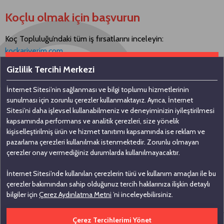
Koçlu olmak için başvurun
Koç Topluluğu’ndaki tüm iş fırsatlarını inceleyin:
kockariyerim.com
Gizlilik Tercihi Merkezi
İnternet Sitesi’nin sağlanması ve bilgi toplumu hizmetlerinin
Bizimle iletişime geçin
sunulması için zorunlu çerezler kullanmaktayız. Ayrıca, İnternet
Sitesi’ni daha işlevsel kullanabilmeniz ve deneyiminizin iyileştirilmesi
kapsamında performans ve analitik çerezleri, size yönelik
Koç Holding A.Ş
kişiselleştirilmiş ürün ve hizmet tanıtımı kapsamında ise reklam ve
pazarlama çerezleri kullanılmak istenmektedir. Zorunlu olmayan
Nakkaştepe, Azizbey Sokak, No: 1,
çerezler onay vermediğiniz durumlarda kullanılmayacaktır.
Kuzguncuk 34674, İstanbul
İnternet Sitesi’nde kullanılan çerezlerin türü ve kullanım amaçları ile bu
0 (216) 531 00 00
çerezler bakımından sahip olduğunuz tercih haklarınıza ilişkin detaylı
0 (216) 531 00 99
bilgiler için
Çerez Aydınlatma Metni
’ni inceleyebilirsiniz.
Çerez Tercihlerimi Yönet