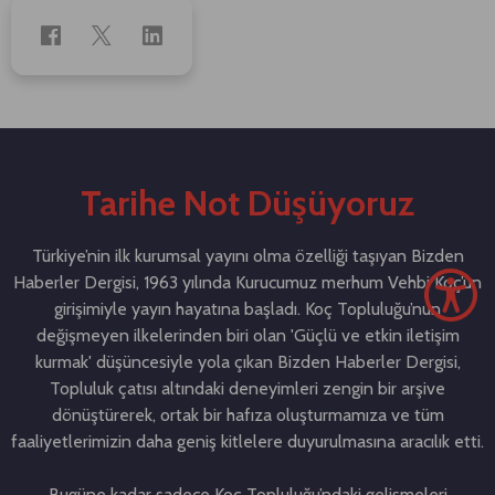
Tarihe Not Düşüyoruz
Türkiye’nin ilk kurumsal yayını olma özelliği taşıyan Bizden
Haberler Dergisi, 1963 yılında Kurucumuz merhum Vehbi Koç’un
girişimiyle yayın hayatına başladı. Koç Topluluğu’nun
değişmeyen ilkelerinden biri olan 'Güçlü ve etkin iletişim
kurmak' düşüncesiyle yola çıkan Bizden Haberler Dergisi,
Topluluk çatısı altındaki deneyimleri zengin bir arşive
dönüştürerek, ortak bir hafıza oluşturmamıza ve tüm
faaliyetlerimizin daha geniş kitlelere duyurulmasına aracılık etti.
Bugüne kadar sadece Koç Topluluğu’ndaki gelişmeleri