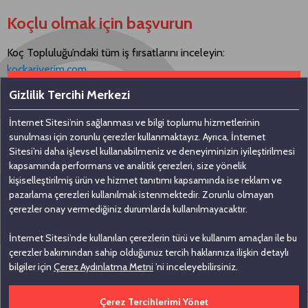
Koçlu olmak için başvurun
Koç Topluluğu’ndaki tüm iş fırsatlarını inceleyin:
kockariyerim.com
Gizlilik Tercihi Merkezi
İnternet Sitesi’nin sağlanması ve bilgi toplumu hizmetlerinin
Bizimle iletişime geçin
sunulması için zorunlu çerezler kullanmaktayız. Ayrıca, İnternet
Sitesi’ni daha işlevsel kullanabilmeniz ve deneyiminizin iyileştirilmesi
kapsamında performans ve analitik çerezleri, size yönelik
Koç Holding A.Ş
kişiselleştirilmiş ürün ve hizmet tanıtımı kapsamında ise reklam ve
pazarlama çerezleri kullanılmak istenmektedir. Zorunlu olmayan
Nakkaştepe, Azizbey Sokak, No: 1,
çerezler onay vermediğiniz durumlarda kullanılmayacaktır.
Kuzguncuk 34674, İstanbul
İnternet Sitesi’nde kullanılan çerezlerin türü ve kullanım amaçları ile bu
0 (216) 531 00 00
çerezler bakımından sahip olduğunuz tercih haklarınıza ilişkin detaylı
0 (216) 531 00 99
bilgiler için
Çerez Aydınlatma Metni
’ni inceleyebilirsiniz.
Çerez Tercihlerimi Yönet