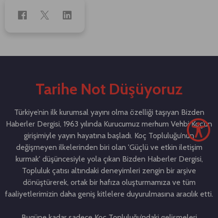
Tarihe Not Düşüyoruz
Türkiye’nin ilk kurumsal yayını olma özelliği taşıyan Bizden
Haberler Dergisi, 1963 yılında Kurucumuz merhum Vehbi Koç’un
girişimiyle yayın hayatına başladı. Koç Topluluğu’nun
değişmeyen ilkelerinden biri olan 'Güçlü ve etkin iletişim
kurmak' düşüncesiyle yola çıkan Bizden Haberler Dergisi,
Topluluk çatısı altındaki deneyimleri zengin bir arşive
dönüştürerek, ortak bir hafıza oluşturmamıza ve tüm
faaliyetlerimizin daha geniş kitlelere duyurulmasına aracılık etti.
Bugüne kadar sadece Koç Topluluğu’ndaki gelişmeleri