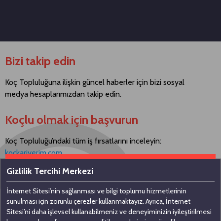
Bizi takip edin
Koç Topluluğuna ilişkin güncel haberler için bizi sosyal
medya hesaplarımızdan takip edin.
Koçlu olmak için başvurun
Koç Topluluğu’ndaki tüm iş fırsatlarını inceleyin:
kockariyerim.com
Gizlilik Tercihi Merkezi
İnternet Sitesi’nin sağlanması ve bilgi toplumu hizmetlerinin
Bizimle iletişime geçin
sunulması için zorunlu çerezler kullanmaktayız. Ayrıca, İnternet
Sitesi’ni daha işlevsel kullanabilmeniz ve deneyiminizin iyileştirilmesi