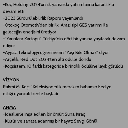
-Koç Holding 2024’ün ilk yarısında yatırımlarına kararlılıkla
devam etti
-2023 Sürdürülebilirlik Raporu yayımlandı
-Otokoç Otomotiv’den bir ilk: Arazi tipi GES yatırımı ile
geleceğin enerjisini üretiyor
-“Yarınlara Kartopu”, Türkiye’nin dört bir yanına yayılarak devam
ediyor
-Aygaz, teknolojiyi öğrenmenin “Yaşı Bile Olmaz” diyor
-Arçelik, Red Dot 2024’ten altı ödülle döndü
-Koçsistem, 10 farklı kategoride birincilik ödülüne layık görüldü
VİZYON
Rahmi M. Koç: “Koleksiyonerlik merakım babamın hediye
ettiği oyuncak trenle başladı
ANMA
-İdeallerle inşa edilen bir ömür: Suna Kıraç
-Kültür ve sanata adanmış bir hayat: Sevgi Gönül