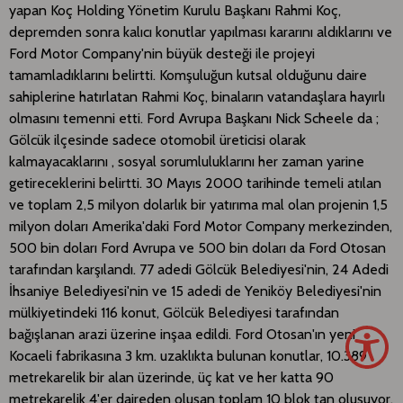
yapan Koç Holding Yönetim Kurulu Başkanı Rahmi Koç,
depremden sonra kalıcı konutlar yapılması kararını aldıklarını ve
Ford Motor Company'nin büyük desteği ile projeyi
tamamladıklarını belirtti. Komşuluğun kutsal olduğunu daire
sahiplerine hatırlatan Rahmi Koç, binaların vatandaşlara hayırlı
olmasını temenni etti. Ford Avrupa Başkanı Nick Scheele da ;
Gölcük ilçesinde sadece otomobil üreticisi olarak
kalmayacaklarını , sosyal sorumluluklarını her zaman yarine
getireceklerini belirtti. 30 Mayıs 2000 tarihinde temeli atılan
ve toplam 2,5 milyon dolarlık bir yatırıma mal olan projenin 1,5
milyon doları Amerika'daki Ford Motor Company merkezinden,
500 bin doları Ford Avrupa ve 500 bin doları da Ford Otosan
tarafından karşılandı. 77 adedi Gölcük Belediyesi'nin, 24 Adedi
İhsaniye Belediyesi'nin ve 15 adedi de Yeniköy Belediyesi'nin
mülkiyetindeki 116 konut, Gölcük Belediyesi tarafından
bağışlanan arazi üzerine inşaa edildi. Ford Otosan'ın yeni
Kocaeli fabrikasına 3 km. uzaklıkta bulunan konutlar, 10.389
metrekarelik bir alan üzerinde, üç kat ve her katta 90
metrekarelik 4'er daireden oluşan toplam 10 blok tan oluşuyor.