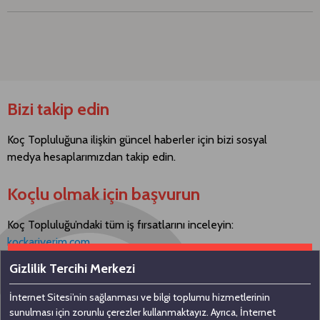
Bizi takip edin
Koç Topluluğuna ilişkin güncel haberler için bizi sosyal
medya hesaplarımızdan takip edin.
Koçlu olmak için başvurun
Koç Topluluğu’ndaki tüm iş fırsatlarını inceleyin:
kockariyerim.com
Gizlilik Tercihi Merkezi
İnternet Sitesi’nin sağlanması ve bilgi toplumu hizmetlerinin
Bizimle iletişime geçin
sunulması için zorunlu çerezler kullanmaktayız. Ayrıca, İnternet