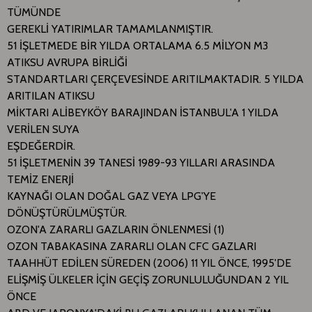
TÜMÜNDE
GEREKLİ YATIRIMLAR TAMAMLANMIŞTIR.
51 İŞLETMEDE BİR YILDA ORTALAMA 6.5 MİLYON M3
ATIKSU AVRUPA BİRLİĞİ
STANDARTLARI ÇERÇEVESİNDE ARITILMAKTADIR. 5 YILDA
ARITILAN ATIKSU
MİKTARI ALİBEYKÖY BARAJINDAN İSTANBUL'A 1 YILDA
VERİLEN SUYA
EŞDEĞERDİR.
51 İŞLETMENİN 39 TANESİ 1989-93 YILLARI ARASINDA
TEMİZ ENERJİ
KAYNAĞI OLAN DOĞAL GAZ VEYA LPG'YE
DÖNÜŞTÜRÜLMÜŞTÜR.
OZON'A ZARARLI GAZLARIN ÖNLENMESİ (1)
OZON TABAKASINA ZARARLI OLAN CFC GAZLARI
TAAHHÜT EDİLEN SÜREDEN (2006) 11 YIL ÖNCE, 1995'DE
ELİŞMİŞ ÜLKELER İÇİN GEÇİŞ ZORUNLULUĞUNDAN 2 YIL
ÖNCE