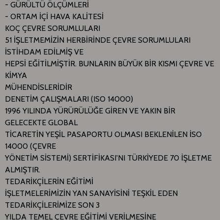
- GÜRÜLTÜ ÖLÇÜMLERİ
- ORTAM İÇİ HAVA KALİTESİ
KOÇ ÇEVRE SORUMLULARI
51 İŞLETMEMİZİN HERBİRİNDE ÇEVRE SORUMLULARI
İSTİHDAM EDİLMİŞ VE
HEPSİ EĞİTİLMİŞTİR. BUNLARIN BÜYÜK BİR KISMI ÇEVRE VE
KİMYA
MÜHENDİSLERİDİR
DENETİM ÇALIŞMALARI (ISO 14000)
1996 YILINDA YÜRÜRÜLÜĞE GİREN VE YAKIN BİR
GELECEKTE GLOBAL
TİCARETİN YEŞİL PASAPORTU OLMASI BEKLENİLEN İSO
14000 (ÇEVRE
YÖNETİM SİSTEMİ) SERTİFİKASI'NI TÜRKİYEDE 70 İŞLETME
ALMIŞTIR.
TEDARİKÇİLERİN EĞİTİMİ
İŞLETMELERİMİZİN YAN SANAYİSİNİ TEŞKİL EDEN
TEDARİKÇİLERİMİZE SON 3
YILDA TEMEL ÇEVRE EĞİTİMİ VERİLMESİNE