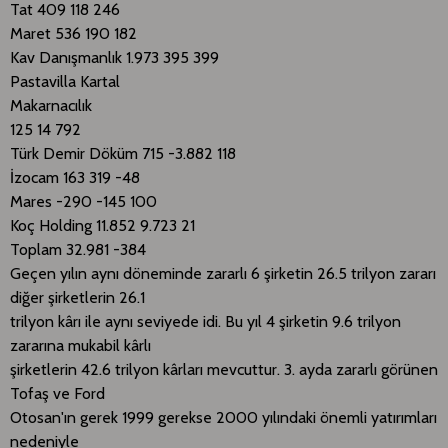
Tat 409 118 246
Maret 536 190 182
Kav Danışmanlık 1.973 395 399
Pastavilla Kartal
Makarnacılık
125 14 792
Türk Demir Döküm 715 -3.882 118
İzocam 163 319 -48
Mares -290 -145 100
Koç Holding 11.852 9.723 21
Toplam 32.981 -384
Geçen yılın aynı döneminde zararlı 6 şirketin 26.5 trilyon zararı
diğer şirketlerin 26.1
trilyon kârı ile aynı seviyede idi. Bu yıl 4 şirketin 9.6 trilyon
zararına mukabil kârlı
şirketlerin 42.6 trilyon kârları mevcuttur. 3. ayda zararlı görünen
Tofaş ve Ford
Otosan'ın gerek 1999 gerekse 2000 yılındaki önemli yatırımları
nedeniyle