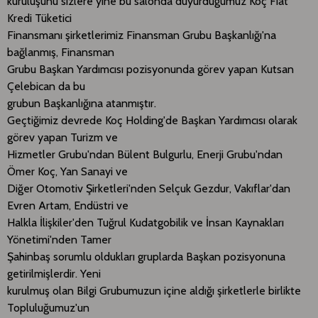
kuruluşunu sizlere yine bu salonda duyurduğumuz Koç Fiat
Kredi Tüketici
Finansmanı şirketlerimiz Finansman Grubu Başkanlığı'na
bağlanmış, Finansman
Grubu Başkan Yardımcısı pozisyonunda görev yapan Kutsan
Çelebican da bu
grubun Başkanlığına atanmıştır.
Geçtiğimiz devrede Koç Holding'de Başkan Yardımcısı olarak
görev yapan Turizm ve
Hizmetler Grubu'ndan Bülent Bulgurlu, Enerji Grubu'ndan
Ömer Koç, Yan Sanayi ve
Diğer Otomotiv Şirketleri'nden Selçuk Gezdur, Vakıflar'dan
Evren Artam, Endüstri ve
Halkla İlişkiler'den Tuğrul Kudatgobilik ve İnsan Kaynakları
Yönetimi'nden Tamer
Şahinbaş sorumlu oldukları gruplarda Başkan pozisyonuna
getirilmişlerdir. Yeni
kurulmuş olan Bilgi Grubumuzun içine aldığı şirketlerle birlikte
Topluluğumuz'un