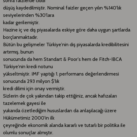
sonra faizlerde ciddi
düşüş kaydedilmiştir. Nominal faizler geçen yılın %140'lık
seviyelerinden %30'lara
kadar gerilemiştir.
Hazine iç ve dış piyasalarda eskiye göre daha uygun şartlarda
borçlanmaktadır.
Bütün bu gelişmeler Türkiye'nin dış piyasalarda kredibilitesini
artırmış, bunun
sonucunda da hem Standart & Poor's hem de Fitch-IBCA
Türkiye'nin kredi notunu
yükseltmiştir. IMF yaptığı 1. performans değerlendirmesi
sonucunda 293 milyon $'lık
kredi dilimi için onay vermiştir.
Sizlerin de çok yakından takip ettiğiniz, ancak hafızaları
tazelemek gayesi ile
yukarıda özetlediğim hususlardan da anlaşılacağı üzere
Hükümetimiz 2000'in ilk
çeyreğinde ekonomik alanda kararlı ve tutarlı bir politika ile
olumlu sonuçlar almıştır.