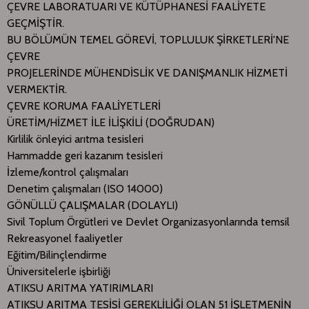
ÇEVRE LABORATUARI VE KÜTÜPHANESİ FAALİYETE
GEÇMİŞTİR.
BU BÖLÜMÜN TEMEL GÖREVİ, TOPLULUK ŞİRKETLERİ'NE
ÇEVRE
PROJELERİNDE MÜHENDİSLİK VE DANIŞMANLIK HİZMETİ
VERMEKTİR.
ÇEVRE KORUMA FAALİYETLERİ
ÜRETİM/HİZMET İLE İLİŞKİLİ (DOĞRUDAN)
Kirlilik önleyici arıtma tesisleri
Hammadde geri kazanım tesisleri
İzleme/kontrol çalışmaları
Denetim çalışmaları (ISO 14000)
GÖNÜLLÜ ÇALIŞMALAR (DOLAYLI)
Sivil Toplum Örgütleri ve Devlet Organizasyonlarında temsil
Rekreasyonel faaliyetler
Eğitim/Bilinçlendirme
Üniversitelerle işbirliği
ATIKSU ARITMA YATIRIMLARI
ATIKSU ARITMA TESİSİ GEREKLİLİĞİ OLAN 51 İŞLETMENİN