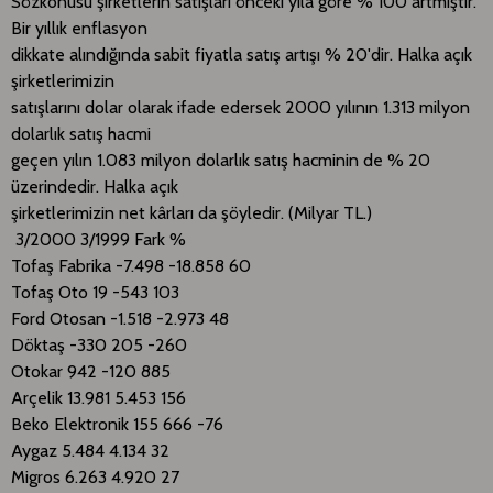
Sözkonusu şirketlerin satışları önceki yıla göre % 100 artmıştır.
Bir yıllık enflasyon
dikkate alındığında sabit fiyatla satış artışı % 20'dir. Halka açık
şirketlerimizin
satışlarını dolar olarak ifade edersek 2000 yılının 1.313 milyon
dolarlık satış hacmi
geçen yılın 1.083 milyon dolarlık satış hacminin de % 20
üzerindedir. Halka açık
şirketlerimizin net kârları da şöyledir. (Milyar TL.)
3/2000 3/1999 Fark %
Tofaş Fabrika -7.498 -18.858 60
Tofaş Oto 19 -543 103
Ford Otosan -1.518 -2.973 48
Döktaş -330 205 -260
Otokar 942 -120 885
Arçelik 13.981 5.453 156
Beko Elektronik 155 666 -76
Aygaz 5.484 4.134 32
Migros 6.263 4.920 27