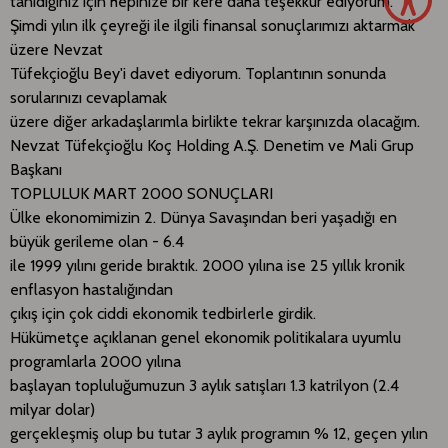
tanıdığınız için hepinize bir kere daha teşekkür ediyorum.
Şimdi yılın ilk çeyreği ile ilgili finansal sonuçlarımızı aktarmak
üzere Nevzat
Tüfekçioğlu Bey'i davet ediyorum. Toplantının sonunda
sorularınızı cevaplamak
üzere diğer arkadaşlarımla birlikte tekrar karşınızda olacağım.
Nevzat Tüfekçioğlu Koç Holding A.Ş. Denetim ve Mali Grup
Başkanı
TOPLULUK MART 2000 SONUÇLARI
Ülke ekonomimizin 2. Dünya Savaşından beri yaşadığı en
büyük gerileme olan - 6.4
ile 1999 yılını geride bıraktık. 2000 yılına ise 25 yıllık kronik
enflasyon hastalığından
çıkış için çok ciddi ekonomik tedbirlerle girdik.
Hükümetçe açıklanan genel ekonomik politikalara uyumlu
programlarla 2000 yılına
başlayan topluluğumuzun 3 aylık satışları 1.3 katrilyon (2.4
milyar dolar)
gerçekleşmiş olup bu tutar 3 aylık programın % 12, geçen yılın