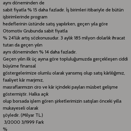
aynı döneminden de
sabit fiyatla % 15 daha fazladır. İş birimleri itibariyle de bütün
işbirimlerinde program
hedeflerinin üstünde satış yapılırken, geçen yıla göre
Otomotiv Grubunda sabit fiyatla
% 24'lük artış sözkonusudur. 3 aylık 185 milyon dolarlık ihracat
tutarı da geçen yılın
aynı döneminden % 14 daha fazladır.
Geçen yılın ilk üç ayına göre topluluğumuzda gerçekleşen ciddi
büyüme finansal
göstergelerimize olumlu olarak yansımış olup satış kârlılığımız,
faaliyet kâr marjımız,
masraflarımızın ciro ve kâr içindeki payları müsbet gelişme
göstermiştir. Halka açık
olup borsada işlem gören şirketlerimizin satışları önceki yılla
mukayeseli olarak
şöyledir. (Milyar TL.)
3/2000 3/1999 Fark
%