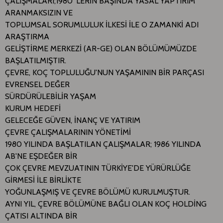
ÇALIŞMALARI;1980 'LERİN BAŞINDA YASAL YAPTIRIM
ARANMAKSIZIN VE
TOPLUMSAL SORUMLULUK İLKESİ İLE O ZAMANKİ ADI
ARAŞTIRMA
GELİŞTİRME MERKEZİ (AR-GE) OLAN BÖLÜMÜMÜZDE
BAŞLATILMIŞTIR.
ÇEVRE, KOÇ TOPLULUĞU'NUN YAŞAMININ BİR PARÇASI
EVRENSEL DEĞER
SÜRDÜRÜLEBİLİR YAŞAM
KURUM HEDEFİ
GELECEĞE GÜVEN, İNANÇ VE YATIRIM
ÇEVRE ÇALIŞMALARININ YÖNETİMİ
1980 YILINDA BAŞLATILAN ÇALIŞMALAR; 1986 YILINDA
AB'NE EŞDEĞER BİR
ÇOK ÇEVRE MEVZUATININ TÜRKİYE'DE YÜRÜRLÜĞE
GİRMESİ İLE BİRLİKTE
YOĞUNLAŞMIŞ VE ÇEVRE BÖLÜMÜ KURULMUŞTUR.
AYNI YIL, ÇEVRE BÖLÜMÜNE BAĞLI OLAN KOÇ HOLDİNG
ÇATISI ALTINDA BİR