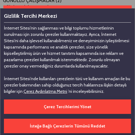
GÖNÜLLÜ ÇALIŞMALAR (2)
EĞİTİM/ BİLİNÇLENDİRME
HENRY FORD AVRUPA ÇEVRE KORUMA ÖDÜLÜ TÜRKİYE
Gizlilik Tercihi Merkezi
AYAĞI
İnternet Sitesi’nin sağlanması ve bilgi toplumu hizmetlerinin
ÇALIŞMALARI
sunulması için zorunlu çerezler kullanmaktayız. Ayrıca, İnternet
TEDARİKÇİLERİN EĞİTİMİ
Sitesi’ni daha işlevsel kullanabilmeniz ve deneyiminizin iyileştirilmesi
ÇEVRE OKULLARINDA RESİM, KOMPOZİSYON, FOTOĞRAF
kapsamında performans ve analitik çerezleri, size yönelik
YARIŞMALARI
kişiselleştirilmiş ürün ve hizmet tanıtımı kapsamında ise reklam ve
ULUSAL ÇEVRE ÖDÜLLERİ
pazarlama çerezleri kullanılmak istenmektedir. Zorunlu olmayan
İSO ÇEVRE BÜYÜK ÖDÜLÜ
çerezler onay vermediğiniz durumlarda kullanılmayacaktır.
1999 BEKO ELEKTRONİK
İnternet Sitesi’nde kullanılan çerezlerin türü ve kullanım amaçları ile bu
1998 T.E.E.
çerezler bakımından sahip olduğunuz tercih haklarınıza ilişkin detaylı
1997 ARÇELİK
bilgiler için
Çerez Aydınlatma Metni
’ni inceleyebilirsiniz.
İSO ÇEVRE TEŞVİK ÖDÜLÜ
SİMKO, ARDEM, DÖKTAŞ, OTOKAR, MAKO, TAT, TOFAŞ
Çerez Tercihlerimi Yönet
KOCAELİ-SAKARYA SANAYİ ODASI ÇEVRE ÖDÜLÜ
1999 OTOKAR 1995 GAZAL/BELDESAN
ÇEVRETED (ÇEVRE TEKNOLOJİSİ UYGULAMALARI
İsteğe Bağlı Çerezlerin Tümünü Reddet
DERNEĞİ) ÖDÜLLERİ