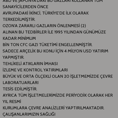
ABD VE JAPONYA'DAKİ BU GAZLARI KULLANAN TÜM
SANAYİCİLERDEN ÖNCE
AVRUPADAKİ İKİNCİ, TÜRKİYE'DE İLK OLARAK
TERKEDİLMİŞTİR.
OZON'A ZARARLI GAZLARIN ÖNLENMESİ (2)
ALINAN BU TEDBİRLER İLE 1995 YILINDAN GÜNÜMÜZE
KADAR MİNİMUM
BİN TON CFC GAZI TÜKETİMİ ENGELLENMİŞTİR.
SADECE ARÇELİK BU KONU İÇİN 4 MİLYON USD YATIRIM
YAPMIŞTIR.
TEHLİKELİ ATIKLARIN İMHASI
İZLEME VE KONTROL YATIRIMLARI
BÜYÜK VE ORTA ÖLÇEKLİ OLAN 20 İŞLETMEMİZDE ÇEVRE
LABORATUARLARI
TESİS EDİLMİŞTİR.
AYRICA TÜM İŞLETMELERİMİZDE PERİYODİK OLARAK HER
YIL RESMİ
KURUMLARA ÇEVRE ANALİZLERİ YAPTIRILMAKTADIR.
ÇALIŞANLARIMIZIN SAĞLIĞI