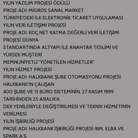
YILIN YAZILIM PROJESİ ÖDÜLÜ
PROJE ADI: MİGROS SANAL MARKET
TÜRKİYE'DEKİ İLK ELEKTRONİK TİCARET UYGULAMASI.
YILIN VERİ İLETİŞİMİ PROJESİ
PROJE ADI: KOÇ.NET KATMA DEĞERLİ VERİ İLETİŞİMİ
PROJESİ DÜNYA
STANDARTINDA ALTYAPI İLE ANAHTAR TESLİMİ VE
YÜKSEK MÜŞTERİ
MEMNUNİYETLİ "YÖNETİLEN HİZMETLER".
YILIN HİZMET PROJESİ
PROJE ADI: HALKBANK ŞUBE OTOMASYONU PROJESİ
HALKBANK'IN ÇALIŞAN
400 ŞUBE VE 13 BÜRO SİSTEMİNİN, 27 KASIM 1999
TARİHİNDEN 25 ARALIK'A
DEK YENİLERİYLE DEĞİŞTİRİLMESİ VE TEKNİK HİZMETİNİN
VERİLMESİ.
YILIN İŞBİRLİĞİ PROJESİ
PROJE ADI: HALKBANK İŞBİRLİĞİ PROJESİ IBM, ELBA VE
SPARK A.Ş.