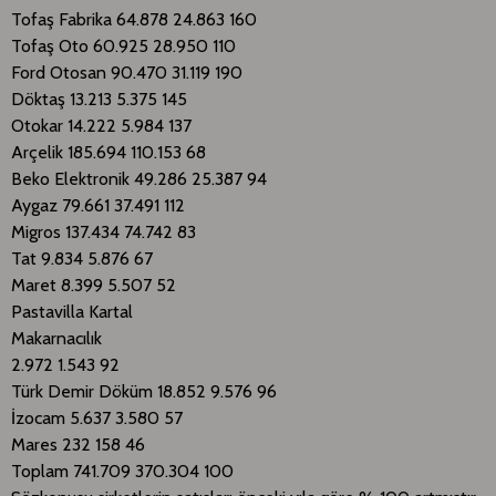
Tofaş Fabrika 64.878 24.863 160
Tofaş Oto 60.925 28.950 110
Ford Otosan 90.470 31.119 190
Döktaş 13.213 5.375 145
Otokar 14.222 5.984 137
Arçelik 185.694 110.153 68
Beko Elektronik 49.286 25.387 94
Aygaz 79.661 37.491 112
Migros 137.434 74.742 83
Tat 9.834 5.876 67
Maret 8.399 5.507 52
Pastavilla Kartal
Makarnacılık
2.972 1.543 92
Türk Demir Döküm 18.852 9.576 96
İzocam 5.637 3.580 57
Mares 232 158 46
Toplam 741.709 370.304 100