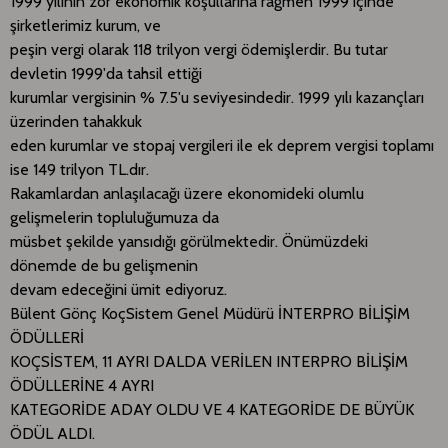
1999 yılının zor ekonomik koşullarına rağmen 1999 içinde
şirketlerimiz kurum, ve
peşin vergi olarak 118 trilyon vergi ödemişlerdir. Bu tutar
devletin 1999'da tahsil ettiği
kurumlar vergisinin % 7.5'u seviyesindedir. 1999 yılı kazançları
üzerinden tahakkuk
eden kurumlar ve stopaj vergileri ile ek deprem vergisi toplamı
ise 149 trilyon TL.dır.
Rakamlardan anlaşılacağı üzere ekonomideki olumlu
gelişmelerin topluluğumuza da
müsbet şekilde yansıdığı görülmektedir. Önümüzdeki
dönemde de bu gelişmenin
devam edeceğini ümit ediyoruz.
Bülent Gönç KoçSistem Genel Müdürü İNTERPRO BİLİŞİM
ÖDÜLLERİ
KOÇSİSTEM, 11 AYRI DALDA VERİLEN INTERPRO BİLİŞİM
ÖDÜLLERİNE 4 AYRI
KATEGORİDE ADAY OLDU VE 4 KATEGORİDE DE BÜYÜK
ÖDÜL ALDI.