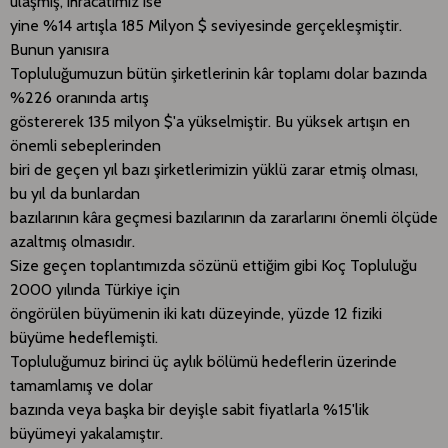
ulaşmış, ihracatımız ise
yine %14 artışla 185 Milyon $ seviyesinde gerçekleşmiştir.
Bunun yanısıra
Topluluğumuzun bütün şirketlerinin kâr toplamı dolar bazında
%226 oranında artış
göstererek 135 milyon $'a yükselmiştir. Bu yüksek artışın en
önemli sebeplerinden
biri de geçen yıl bazı şirketlerimizin yüklü zarar etmiş olması,
bu yıl da bunlardan
bazılarının kâra geçmesi bazılarının da zararlarını önemli ölçüde
azaltmış olmasıdır.
Size geçen toplantımızda sözünü ettiğim gibi Koç Topluluğu
2000 yılında Türkiye için
öngörülen büyümenin iki katı düzeyinde, yüzde 12 fiziki
büyüme hedeflemişti.
Topluluğumuz birinci üç aylık bölümü hedeflerin üzerinde
tamamlamış ve dolar
bazında veya başka bir deyişle sabit fiyatlarla %15'lik
büyümeyi yakalamıştır.