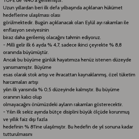
TÜFE'de %40'a gerilemiştir.
Uzun yıllardan beri ilk defa yılbaşında açıklanan hükümet
hedeflerine ulaşılması olası
görülmektedir. Bugün açıklanacak olan Eylül ayı rakamları ile
enflasyon seviyesinin
biraz daha gerilemiş olacağını tahmin ediyoruz.
- Milli gelir ilk 6 ayda % 4,7, sadece ikinci çeyrekte % 8,8
oranında büyümüştür.
Ancak bu büyüme günlük hayatımıza henüz istenen düzeyde
yansımamıştır. Büyüme
esas olarak stok artışı ve ihracattan kaynaklanmış, özel tüketim
harcamaları artışı
yılın ilk yarısında % 0,5 düzeyinde kalmıştır. Bu büyüme
oranının kalıcı olup
olmayacağını önümüzdeki ayların rakamları gösterecektir.
- Yılın ilk sekiz ayında bütçe disiplini büyük ölçüde korunmuş
ve yıllık faiz dışı fazla
hedefinin % 81'ine ulaşılmıştır. Bu hedefin de yıl sonuna kadar
tutturulmasını