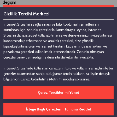
değişim
geçirmekte olan Türk bankacılık sistemine de yabancı
Gizlilik Tercihi Merkezi
yatırımcıların
güvenini göstermesi bakımından önemlidir.
İnternet Sitesi’nin sağlanması ve bilgi toplumu hizmetlerinin
 İnşaat Grubumuzda; Demirdöküm geçtiğimiz yıl ihracat
sunulması için zorunlu çerezler kullanmaktayız. Ayrıca, İnternet
yapmaya başladığı
Sitesi’ni daha işlevsel kullanabilmeniz ve deneyiminizin iyileştirilmesi
Çin'deki potansiyeli görerek Çinli radyatör üreticisi Chung Mei
kapsamında performans ve analitik çerezleri, size yönelik
ile Temmuz ayı
kişiselleştirilmiş ürün ve hizmet tanıtımı kapsamında ise reklam ve
pazarlama çerezleri kullanılmak istenmektedir. Zorunlu olmayan
içinde bir üretim anlaşması imzalamıştır. Bu anlaşmayla
çerezler onay vermediğiniz durumlarda kullanılmayacaktır.
Demirdöküm çelik
radyatör üretimini Çin'e taşımaktadır. Kurulacak şirket
İnternet Sitesi’nde kullanılan çerezlerin türü ve kullanım amaçları ile bu
önümüzdeki
çerezler bakımından sahip olduğunuz tercih haklarınıza ilişkin detaylı
dönemde Uzakdoğu'da Çin dışındaki diğer pazarlara da satış
bilgiler için
Çerez Aydınlatma Metni
’ni inceleyebilirsiniz.
yapmayı
hedeflemektedir.
Çerez Tercihlerimi Yönet
 Bilgi Grubumuzun Türkiye'de bilişim sektöründe öncü olmayı
hedeflediğini
daha önceki toplantımızda sizlere duyurmuştum. Türk Telekom
İsteğe Bağlı Çerezlerin Tümünü Reddet
ile birlikte