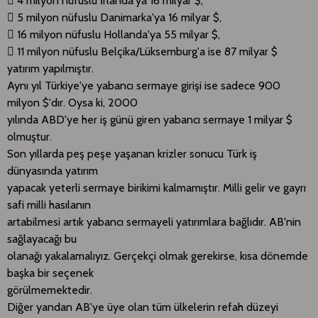
 4 milyon nüfuslu İrlanda'ya 16 milyar $,
 5 milyon nüfuslu Danimarka'ya 16 milyar $,
 16 milyon nüfuslu Hollanda'ya 55 milyar $,
 11 milyon nüfuslu Belçika/Lüksemburg'a ise 87 milyar $
yatırım yapılmıştır.
Aynı yıl Türkiye'ye yabancı sermaye girişi ise sadece 900
milyon $'dır. Oysa ki, 2000
yılında ABD'ye her iş günü giren yabancı sermaye 1 milyar $
olmuştur.
Son yıllarda peş peşe yaşanan krizler sonucu Türk iş
dünyasında yatırım
yapacak yeterli sermaye birikimi kalmamıştır. Milli gelir ve gayrı
safi milli hasılanın
artabilmesi artık yabancı sermayeli yatırımlara bağlıdır. AB'nin
sağlayacağı bu
olanağı yakalamalıyız. Gerçekçi olmak gerekirse, kısa dönemde
başka bir seçenek
görülmemektedir.
Diğer yandan AB'ye üye olan tüm ülkelerin refah düzeyi