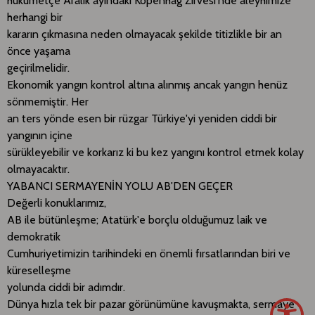
hükümetçe Aralık ayındaki Kopenhag Zirvesi'nde aleyhimize
herhangi bir
kararın çıkmasına neden olmayacak şekilde titizlikle bir an
önce yaşama
geçirilmelidir.
Ekonomik yangın kontrol altına alınmış ancak yangın henüz
sönmemiştir. Her
an ters yönde esen bir rüzgar Türkiye'yi yeniden ciddi bir
yangının içine
sürükleyebilir ve korkarız ki bu kez yangını kontrol etmek kolay
olmayacaktır.
YABANCI SERMAYENİN YOLU AB'DEN GEÇER
Değerli konuklarımız,
AB ile bütünleşme; Atatürk'e borçlu olduğumuz laik ve
demokratik
Cumhuriyetimizin tarihindeki en önemli fırsatlarından biri ve
küreselleşme
yolunda ciddi bir adımdır.
Dünya hızla tek bir pazar görünümüne kavuşmakta, sermaye