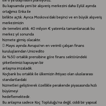
ise 6'ya ulaşmasını planlıyoruz.
Bu kapsamda yeni bir alışveriş merkezini daha Eylül ayında
ortağımız Enka ile
birlikte açtık. Ayrıca Moskova'daki beşinci ve en büyük alışveriş
merkezimizin
de temelini attık. 40 milyon € yatırımla tamamlanacak bu
merkez yıl sonunda
hizmete girmiş olacaktır.
 Mayıs ayında Avrupa'nın en verimli çalışan finans
kuruluşlarından Unicredito
ile %50 ortaklık prensibine göre finans sektöründeki
şirketlerimizi kapsayan bir
anlaşma imzaladık.
Koçbank bu ortaklık ile ülkemizin ihtiyacı olan uluslararası
standartlardaki
hizmetleri geliştirerek özellikle perakende piyasasında hızlı
büyümeyi
hedeflemektedir.
Bu anlaşma sadece Koç Topluluğu'na değil, ciddi bir yapısal