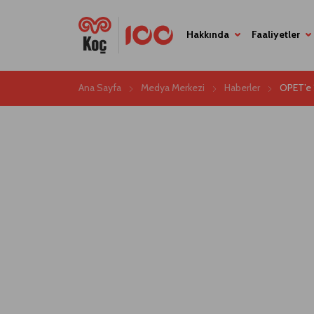
Hakkında
Faaliyetler
Ana Sayfa
Medya Merkezi
Haberler
OPET’e 