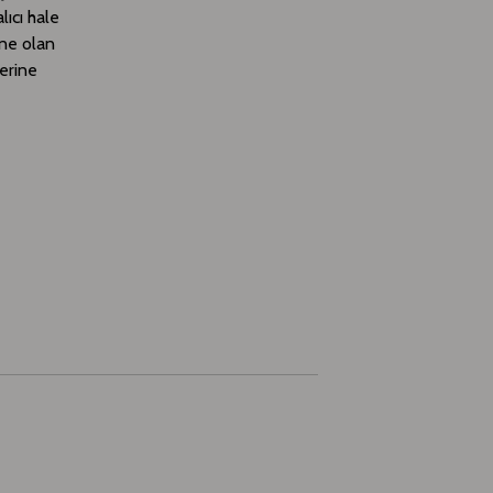
lıcı hale
ine olan
erine