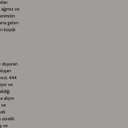
ları
 ağımız ve
erimizin
mına gelen
den büyük
le duyuran
oluşan
kezi, 444
iyor ve
aldığı
 alıyor.
ü ve
ksek
 sürekli
ış ve