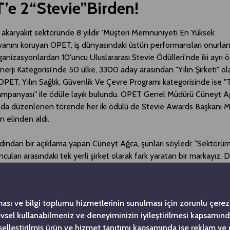
’e 2“Stevie”Birden!
e akaryakıt sektöründe 8 yıldır 'Müşteri Memnuniyeti En Yüksek
vanını koruyan OPET, iş dünyasındaki üstün performansları onurla
organizasyonlardan 10'uncu Uluslararası Stevie Ödülleri'nde iki ayrı ö
nerji Kategorisi'nde 50 ülke, 3300 aday arasından "Yılın Şirketi" ola
OPET, Yılın Sağlık, Güvenlik Ve Çevre Programı kategorisinde ise 
ampanyası" ile ödüle layık bulundu. OPET Genel Müdürü Cüneyt A
'da düzenlenen törende her iki ödülü de Stevie Awards Başkanı Mi
ın elinden aldı.
dından bir açıklama yapan Cüneyt Ağca, şunları söyledi: "Sektör
cuları arasındaki tek yerli şirket olarak fark yaratan bir markayız.
nında yılın şirketlerinden biri olmak ve ülkemize böyle bir ödülle 
luluklar getiriyor. Dünyanın pek çok ülkesindeki benzer sektör ve 
 çok daha yüksek olduğuna inandığımız ürün ve hizmet kalitemizi s
ması ve bilgi toplumu hizmetlerinin sunulması için zorunlu çerezl
e geliştirmek üzere çalışmalarımızı sürdüreceğiz. Tüketicinin en 
levsel kullanabilmeniz ve deneyiminizin iyileştirilmesi kapsamın
rka olarak müşteri beklentilerini anlamaya çalışmak, daha da ötesi
şiselleştirilmiş ürün ve hizmet tanıtımı kapsamında ise reklam ve
aklaşımla talep ve olası şikayetleri önceden tahmin etme kabiliye