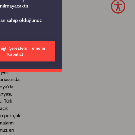
nılmayacaktır.
u başarıyı
an pazar
ndan sahip olduğunuz
Bağlı Çerezlerin Tümünü
arından en
Kabul Et
arlılık ve
leyen
 konusunda
onya'da
anyası,
u. Türk
açık
an pek çok
malarını
umuz en