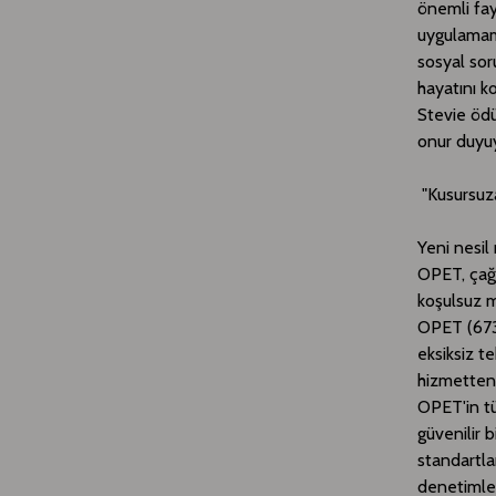
önemli fay
uygulamamı
sosyal sor
hayatını k
Stevie ödü
onur duyu
"Kusursuz
Yeni nesil
OPET, çağr
koşulsuz m
OPET (6738
eksiksiz te
hizmetten 
OPET'in tü
güvenilir b
standartla
denetimler