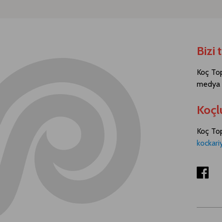
Bizi 
Koç Top
medya h
Koçl
Koç Topl
kockari