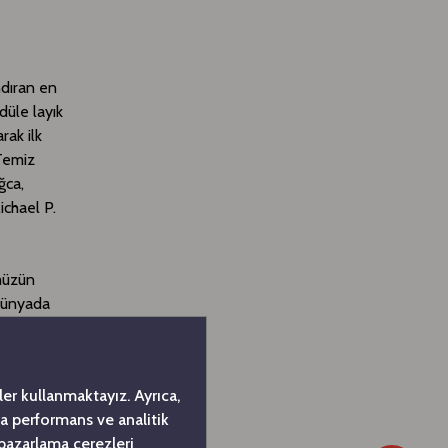
ndıran en
düle layık
rak ilk
"Temiz
ğca,
chael P.
ümüzün
 Dünyada
dönmek bize
şirketlere
ürekli
er kullanmaktayız. Ayrıca,
çok memnun
da performans ve analitik
nde
 pazarlama çerezleri
tinde olmak