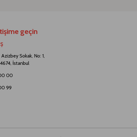
etişime geçin
.Ş
Azizbey Sokak, No: 1,
4674, İstanbul
 00 00
 00 99