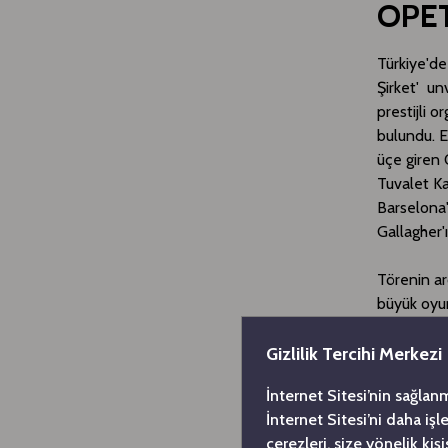
OPET
​Türkiye'd
Şirket' un
prestijli 
bulundu. E
üçe giren 
Tuvalet K
Barselona
Gallagher'
Törenin ar
büyük oyun
enerji ala
yeni sorum
Gizlilik Tercihi Merkezi
göre zaten
İnternet Sitesi’nin sağlan
artırmak v
İnternet Sitesi’ni daha iş
kaldığı ma
çerezleri, size yönelik ki
proaktif y