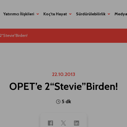
Yatırımcı İlişkileri
Koç'ta Hayat
Sürdürülebilirlik
Medya
2“Stevie”Birden!
22.10.2013
OPET’e 2“Stevie”Birden!
5 dk