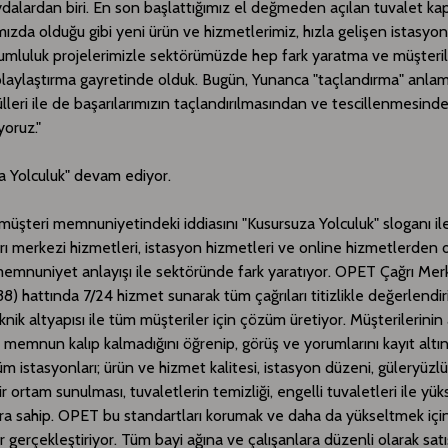
dalardan biri. En son başlattığımız el değmeden açılan tuvalet kapı
zda olduğu gibi yeni ürün ve hizmetlerimiz, hızla gelişen istasyon
umluluk projelerimizle sektörümüzde hep fark yaratma ve müşteril
olaylaştırma gayretinde olduk. Bugün, Yunanca "taçlandırma" anla
lleri ile de başarılarımızın taçlandırılmasından ve tescillenmesin
yoruz."
a Yolculuk" devam ediyor.
 müşteri memnuniyetindeki iddiasını "Kusursuza Yolculuk" sloganı i
ı merkezi hizmetleri, istasyon hizmetleri ve online hizmetlerden 
emnuniyet anlayışı ile sektöründe fark yaratıyor. OPET Çağrı Mer
) hattında 7/24 hizmet sunarak tüm çağrıları titizlikle değerlendir
knik altyapısı ile tüm müşteriler için çözüm üretiyor. Müşterilerinin 
memnun kalıp kalmadığını öğrenip, görüş ve yorumlarını kayıt altına
m istasyonları; ürün ve hizmet kalitesi, istasyon düzeni, güleryüzl
ir ortam sunulması, tuvaletlerin temizliği, engelli tuvaletleri ile yü
ra sahip. OPET bu standartları korumak ve daha da yükseltmek için
 gerçekleştiriyor. Tüm bayi ağına ve çalışanlara düzenli olarak sat