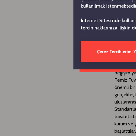
kullanılmak istenmektedir
bize başar
sürdürüleb
İnternet Sitesi’nde kullan
payımızı d
tercih haklarınıza ilişkin d
"Tüketicim
Ağca sözle
Çerez Tercihlerimi 
önemlisi s
Kampanyası
değişim ya
Temiz Tuva
önemli bir
gerçekleşt
uluslarara
Standartla
tuvalet st
kurum ve ş
başlattıla