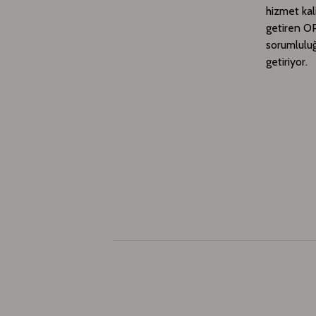
hizmet kali
getiren OP
sorumlulu
getiriyor.