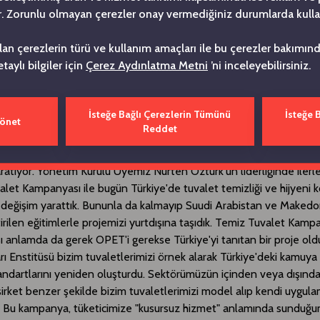
. Zorunlu olmayan çerezler onay vermediğiniz durumlarda kulla
ı getiriyor. Amacımız 20 yıllık genç bir marka olarak gösterdiğimiz b
ilir kılmak, istikrarlı büyümemize devam ederken %19'a ulaşmış ol
ılan çerezlerin türü ve kullanım amaçları ile bu çerezler bakımı
aha da yukarılara taşımak."
etaylı bilgiler için
Çerez Aydınlatma Metni
’ni inceleyebilirsiniz.
izin hayatının her alanındayız."
İsteğe Bağlı Çerezlerin Tümünü
İsteğe 
rine şöyle devam etti: "Markamızın sektördeki farklılaşma noktal
Yönet
Reddet
osyal sorumluluk anlayışımız. Ödüle layık görülen "Temiz Tuvalet
", 13 yıldır tuvalet temizliği ve hijyeni konusunda toplumsal bir duy
ratıyor. Yönetim Kurulu Üyemiz Nurten Öztürk'ün liderliğinde iler
let Kampanyası ile bugün Türkiye'de tuvalet temizliği ve hijyeni
 değişim yarattık. Bununla da kalmayıp Suudi Arabistan ve Maked
irilen eğitimlerle projemizi yurtdışına taşıdık. Temiz Tuvalet Kamp
sı anlamda da gerek OPET'i gerekse Türkiye'yi tanıtan bir proje old
rı Enstitüsü bizim tuvaletlerimizi örnek alarak Türkiye'deki kamuya 
andartlarını yeniden oluşturdu. Sektörümüzün içinden veya dışınd
irket benzer şekilde bizim tuvaletlerimizi model alıp kendi uygula
r. Bu kampanya, tüketicimize "kusursuz hizmet" anlamında sunduğ