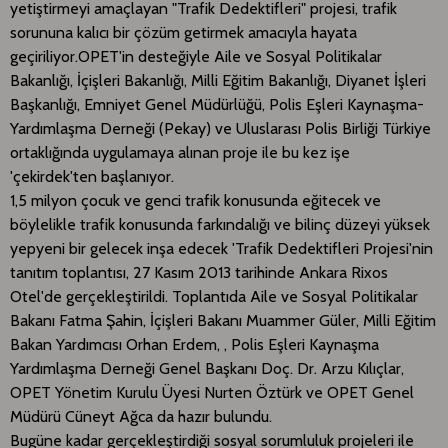
yetiştirmeyi amaçlayan "Trafik Dedektifleri" projesi, trafik
sorununa kalıcı bir çözüm getirmek amacıyla hayata
geçiriliyor.OPET'in desteğiyle Aile ve Sosyal Politikalar
Bakanlığı, İçişleri Bakanlığı, Milli Eğitim Bakanlığı, Diyanet İşleri
Başkanlığı, Emniyet Genel Müdürlüğü, Polis Eşleri Kaynaşma-
Yardımlaşma Derneği (Pekay) ve Uluslarası Polis Birliği Türkiye
ortaklığında uygulamaya alınan proje ile bu kez işe
'çekirdek'ten başlanıyor.
1,5 milyon çocuk ve genci trafik konusunda eğitecek ve
böylelikle trafik konusunda farkındalığı ve bilinç düzeyi yüksek
yepyeni bir gelecek inşa edecek 'Trafik Dedektifleri Projesi'nin
tanıtım toplantısı, 27 Kasım 2013 tarihinde Ankara Rixos
Otel'de gerçekleştirildi. Toplantıda Aile ve Sosyal Politikalar
Bakanı Fatma Şahin, İçişleri Bakanı Muammer Güler, Milli Eğitim
Bakan Yardımcısı Orhan Erdem, , Polis Eşleri Kaynaşma
Yardımlaşma Derneği Genel Başkanı Doç. Dr. Arzu Kılıçlar,
OPET Yönetim Kurulu Üyesi Nurten Öztürk ve OPET Genel
Müdürü Cüneyt Ağca da hazır bulundu.
Bugüne kadar gerçekleştirdiği sosyal sorumluluk projeleri ile