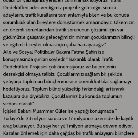
odaklı bir yaklaşımla yeniden tanımlamak istiyoruz. Trafik
Dedektifleri adını verdiğimiz proje ile geleceğin sürücü
adaylarını, trafik kurallarını tam anlamıyla bilen ve bu konuda
sorumluluk alan bireylere dönüştürmek amacındayız. Ülkemizin
en önemli sorunlarından trafik sorununun çözümü için var
gücümüzle çalışarak geleceğimizin mimarı çocuklarımızın bilinçli
ve eğitimli bireyler olması için çaba harcayacağız."
Aile ve Sosyal Politikalar Bakanı Fatma Şahin ise
konuşmasında şunları söyledi: " Bakanlık olarak Trafik
Dedektifleri Projesini çok önemsiyoruz ve bu projenin
destekçisi olmaya talibiz. Çocuklarımızı sağlam bir şekilde
yetiştirip toplumun bilinçlenmesine önemli katkılar sağlamayı
hedefliyoruz. Toplum bilinci yükseltip farkındalığı arttırarak
kazalara dur diyebiliriz. Çocuklarımız bu konuda toplumun
vicdanı olacak."
İçişleri Bakanı Muammer Güler ise yaptığı konuşmada "
Türkiye'de 23 milyon sürücü ve 17 milyonun üzerinde de kayıtlı
araç bulunuyor. Bu sayı her yıl 1 milyon artmaya devam ediyor.
Kazaları önlemek için daha çağdaş bir trafik anlayışını bilinçlere