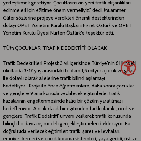
yerleştirmek gerekiyor. Çocuklarımızın yeni trafik alışanlıkları
edinmeleri için eğitime önem vermeliyiz." dedi. Muammer
Güler sözlerine projeye verdikleri önemli desteklerinden
dolayı OPET Yönetim Kurulu Başkanı Fikret Öztürk ve OPET
Yönetim Kurulu Üyesi Nurten Öztürk'e teşekkür etti.
TÜM ÇOCUKLAR 'TRAFİK DEDEKTİFİ' OLACAK
Trafik Dedektifleri Projesi; 3 yıl içerisinde Türkiye'nin 81 ilindeki
okullarda 3-17 yaş arasındaki toplam 1,5 milyon çocuk ve genç
ile dolaylı olarak ailelerine trafik bilinci aşılamayı
hedefliyor. Proje ile önce öğretmenlere, daha sonra çocuklar
ve gençlere 9 ana konuda vedrilecek eğitimlerle, trafik
kazalarının engellenmesinde kalıcı bir çözüm yaratılması
hedefleniyor. Ancak klasik bir eğitimden farklı olarak çocuk ve
gençlere 'Trafik Dedektifi' unvanı verilerek trafik konusunda
bilinçli bir davranış modeli gerçekleştirmeleri bekleniyor. Bu
doğrultuda verilecek eğitimler; trafik işaret ve levhaları,
emniyet kemeri ve çocuk koruma sistemleri, yaya geçidi, üst ve