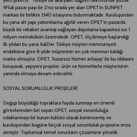
yerli şirkettir. Türkiye'de akaryakıt dağıtım sektöründe yüzde
19'luk pazar payı ile 2'nci sırada yer alan OPET'in SUNPET
markası ile birlikte 1340 istasyonu bulunmaktadır. Kuruluşundan
bu yana alt yapı yatırımlarına ağırlık veren OPET'in pazarda
büyük bir rekabet avantajı sağlayan depolama kapasitesi ise 1
milyon metrekübün üzerindedir. OPET, ölçülmeye başlandığı
ilk yıldan bu yana KalDer Türkiye müşteri memnuniyeti
endeksine göre 8 yıldır müşterinin en çok memnun kaldığı
marka olmuştur. OPET, 'kusursuz hizmet anlayışı' ile bu iddiasını
koruyarak, yepyeni projeler, ürün ve hizmetlerle müşterisinin
yanında olmaya devam edecektir.
SOSYAL SORUMLULUK PROJELERİ
Doğup büyüdüğü topraklara fayda sunmayı en önemli
görevlerinden biri sayan OPET, sosyal sorumluluğa
odaklanmayı bir kurum kültürü olarak benimsemiş ve
kuruluşundan bugüne birçok sosyal sorumluluk projesine imza
atmıştır. Toplumsal temel sorunların çözümüne yönelik