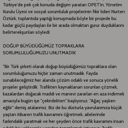
Türkiye'de pek çok konuda değişim yaratan OPET'in, Yönetim
Kurulu Üyesi ve sosyal sorumluluk projelerinin fikir lideri Nurten
Öztürk, toplantıda yaptığı konuşmada böyle bir projede bu
kadar güçlü paydaşları ile bir arada olmaktan gurur duyduklarını
belirterekşunları söyledi:
DOĞUP BÜYÜDÜĞÜMÜZ TOPRAKLARA
SORUMLULUĞUMUZU UNUTMADIK
"Bir Türk şirketi olarak doğup büyüdüğümüz topraklara olan
sorumluluğumuzu hiçbir zaman unutmadık. Fayda
sunabileceğimiz her alanda çözüm odaklı ve sonuca yönelik
projeler geliştirdik. Trafikten kaynaklanan sorunları çözmek,
kazalardan doğacak maddi ve manevi zararları en aza indirmek
amacıyla bugün işe "çekirdekten" başlıyoruz. "Ağaç yaşken
eğilir" demiş atalarımız. Biz de bu düsturla yavrularımıza küçük
yaştan itibaren trafik kavramını öğretmek, ailelerinde
farkındalık yaratmak ve her şeyden önce trafik kavramını insan