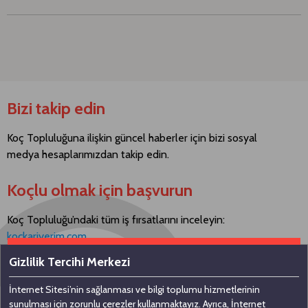
Bizi takip edin
Koç Topluluğuna ilişkin güncel haberler için bizi sosyal
medya hesaplarımızdan takip edin.
Koçlu olmak için başvurun
Koç Topluluğu’ndaki tüm iş fırsatlarını inceleyin:
kockariyerim.com
Gizlilik Tercihi Merkezi
İnternet Sitesi’nin sağlanması ve bilgi toplumu hizmetlerinin
Bizimle iletişime geçin
sunulması için zorunlu çerezler kullanmaktayız. Ayrıca, İnternet