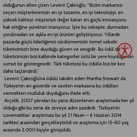
olduğunun altını çizen Levent Çakıroğlu: “Bizim markamızı
seçen müşterilerimizin en iyi tasarımı, en iyi teknolojiyi, en
yüksek kaliteyi, müşteriye değer katan en güçlü inovasyonu
hak ettiğine yürekten inanıyoruz. İşte bu sebeple, durmadan,
yorulmadan ve aşkla en iyi ürünleri geliştiriyoruz. Yıllardır
pazarda güçlü liderliğimizi sürdürmemizin temel sebebi
tüketicimizin bize duyduğu güven ve sevgidir. Bu ödül de
tüketicimizin bizi kalbinde kategoriler üstü bir yere koyduğunun
somut bir göstergesidir. Türk tüketicisi bu ödülle bizi bir kez
daha taçlandırdı.”
Levent Çakıroğlu’na ödülü takdim eden Martha Stewart da
Türkiye’nin en güvenilir ve sevilen markasına bu ödülleri
vermekten mutluluk duyduğunu ifade etti.
Arçelik, 2007 yılından bu yana düzenlenen araştırmada her yıl
olduğu gibi bu sene de zirveye adını yazdırdı. ‘Türkiye’nin
Lovemarkları’ araştırması bu yıl 21 Nisan – 6 Haziran 2014
tarihleri arasından gerçekleştirildi ve araştırma için 15-60 yaş
arasında 2.000 kişiyle görüşüldü.