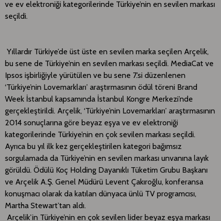
ve ev elektroniği kategorilerinde Türkiye’nin en sevilen markası
seçildi.
Yıllardır Türkiye’de üst üste en sevilen marka seçilen Arçelik,
bu sene de Türkiye’nin en sevilen markası seçildi. MediaCat ve
Ipsos işbirliğiyle yürütülen ve bu sene 7.’si düzenlenen
‘Türkiye’nin Lovemarkları’ araştırmasının ödül töreni Brand
Week İstanbul kapsamında İstanbul Kongre Merkezi’nde
gerçekleştirildi. Arçelik, ‘Türkiye’nin Lovemarkları’ araştırmasının
2014 sonuçlarına göre beyaz eşya ve ev elektroniği
kategorilerinde Türkiye’nin en çok sevilen markası seçildi.
Ayrıca bu yıl ilk kez gerçekleştirilen kategori bağımsız
sorgulamada da Türkiye’nin en sevilen markası unvanına layık
görüldü. Ödülü Koç Holding Dayanıklı Tüketim Grubu Başkanı
ve Arçelik A.Ş. Genel Müdürü Levent Çakıroğlu, konferansa
konuşmacı olarak da katılan dünyaca ünlü TV programcısı,
Martha Stewart’tan aldı.
​​​Arçelik’in Türkiye’nin en çok sevilen lider beyaz eşya markası