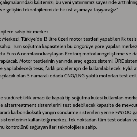
çalışmalarındaki kalitemizi, bu yeni yatırımımız sayesinde arttırılmı
 ve gelişkin teknolojilerimizle bir üst aşamaya taşıyacağız."
lojilere sahip bir merkez
 Merkezi, Türkiye'de 13 litre üzeri motor testleri yapabilen ilk tesi
 sahip. Tüm soğutma kapasiteleri bu öngörüye göre yapılan merke
akta Euro 6 normlarını karşılayan Ecotorq motorlarıngeliştirme ve 
 yapılacak. Motor testlerinin yanında araç egzoz sistemi, ÜRE sistem
e yapılabileceği tesis, farklı projeler için de kullanılabilecek. Eylül 
açılacak olan 5 numaralı odada CNG/LNG yakıtlı motorları test edi
ve sürdürebilirlik amacı ile kapalı tip soğutma kulesi kullanılan mer
e aftertreatment sistemlerini test edebilecek kapasite de mevcut
zararlı karbondioksitli yangın söndürme sistemleri yerine FM200 ga
istemlerinin kullanıldığı merkez, tek noktadan tüm test odaları v
 kontrolünü sağlayan ileri teknolojilere sahip.