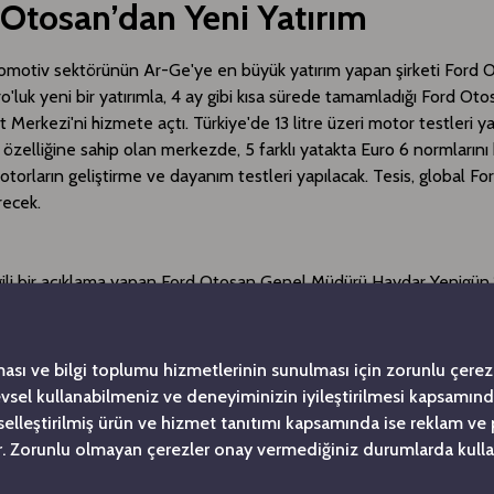
 Otosan’dan Yeni Yatırım
tomotiv sektörünün Ar-Ge'ye en büyük yatırım yapan şirketi Ford 
o'luk yeni bir yatırımla, 4 ay gibi kısa sürede tamamladığı Ford Ot
 Merkezi'ni hizmete açtı. Türkiye'de 13 litre üzeri motor testleri ya
 özelliğine sahip olan merkezde, 5 farklı yatakta Euro 6 normlarını 
torların geliştirme ve dayanım testleri yapılacak. Tesis, global Fo
recek.
gili bir açıklama yapan Ford Otosan Genel Müdürü Haydar Yenigün,1
ukları otomotiv sektörüne yeni bir yatırımla yön vermekten mutlulu
nı belirterek şunları söyledi: "Temellerini 1961 yılında attığımız Ar-
rimiz ile bugün, bir marka haline gelmiş olmanın gururunu yaşıyoru
ması ve bilgi toplumu hizmetlerinin sunulması için zorunlu çerezl
ce 10 mühendisle başlayan Ar-Ge yolculuğumuza, bugün 1.300 Ar-
levsel kullanabilmeniz ve deneyiminizin iyileştirilmesi kapsamın
mizle devam ediyoruz. Geldiğimiz noktada,Türkiye otomotiv sekt
şiselleştirilmiş ürün ve hizmet tanıtımı kapsamında ise reklam ve
oloji ve Ar-Ge üssüne sahibiz.436 patent başvurusuyla, Türkiye'n
. Zorunlu olmayan çerezler onay vermediğiniz durumlarda kulla
asında yer alıyoruz ve bu sayede sektör liderliğimizi sürdürüyoruz. 
vurularımız ve projelerimizle Türkiye'nin otomotiv sektöründeki 