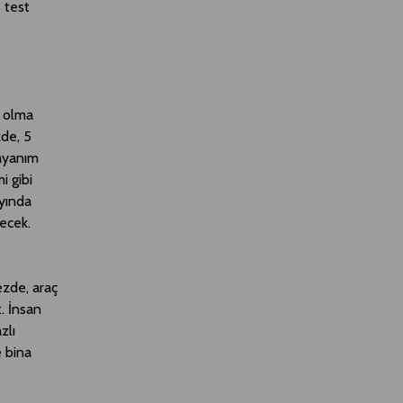
ş test
s olma
zde, 5
dayanım
i gibi
ayında
lecek.
kezde, araç
. İnsan
zlı
e bina