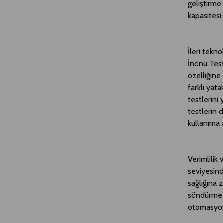
geliştirme 
kapasitesi
İleri tekno
İnönü Test
özelliğine
farklı yat
testlerini
testlerin d
kullanıma 
Verimlilik 
seviyesind
sağlığına 
söndürme s
otomasyonu