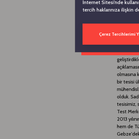
İnternet Sitesi’nde kullan
Ar-Ge teşki
tercih haklarınıza ilişkin d
motorların
merkezi ola
Çerez Tercihlerimi 
Haydar Yen
Bugüne kad
geliştirdi
açıklaması
olmasına k
bir tesisi
mühendisl
olduk. Sad
tesisimiz,
Test Merk
2013 yılın
hem de Türk
Gebze'deki