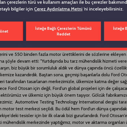
ılan çerezlerin türü ve kullanım amaçları ile bu çerezler bakımı
latı olmakla birlikte otomobil, orta ve hafif ticari, ağır ticari ve diz
etaylı bilgiler için
Çerez Aydınlatma Metni
’ni inceleyebilirsiniz.
 mühendislik merkezi olarak Ford'un da dünyadaki 3'üncü büyük A
rak çalışıyoruz."
İsteğe Bağlı Çerezlerin Tümünü
İsteğe 
Yönet
Reddet
igün: Ülkemize dünya çapında öncü bir tesis kazandırdık
ar 15 adet motor, bunların farklı versiyonları ile 100'ün üzerinde 
klerini ve 550 binden fazla motor ürettiklerini de sözlerine ekleyen
na şöyle devam etti: "Yurtdışında bu tarz mühendislik hizmeti vere
arşın, biz büyük bir sorumluluk aldık ve dünya çapında öncü özellik
 ülkemize kazandırdık. Baştan sona, geçmişi başarılarla dolu Ford O
eri tarafından tasarlanan merkezimizle, ülkemize katma değer sağ
ece Ford Otosan için değil, Ford'un global projeleri için de çalışac
 sektörümüz ve ülkemiz için büyük önem taşıyor. Gölcük fabrikamı
ezimiz; Automotive Testing Technology International dergisi tara
ın motor test merkezi seçildi. Bu ödül hem Ford'un dünya çapındaki 
iye'deki tesisler için bir ilk olarak bizi gururlandırdı. Ford Otosan'ı
 mühendislik merkezinde yaptığımız, motor ve aktarma organları 