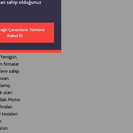
ndan sahip olduğunuz
el
r-Ge
Bağlı Çerezlerin Tümünü
Kabul Et
proje
 Yenigün,
n firmalar
lere sahip
tosan
lamış
ak olan
zdaki Motor
fından
tesisleri
n
ürün