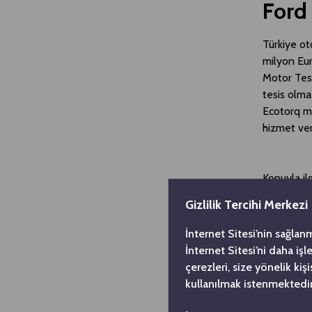
Ford
​Türkiye o
milyon Eur
Motor Test
tesis olma
Ecotorq mo
hizmet ve
Konuyla il
lideri old
Gizlilik Tercihi Merkezi
duydukları
faaliyetle
İnternet Sitesi’nin sağlan
54 yıl ön
İnternet Sitesi’ni daha iş
mühendisi
çerezleri, size yönelik ki
büyük tekn
kullanılmak istenmektedir
devleri ar
patent baş