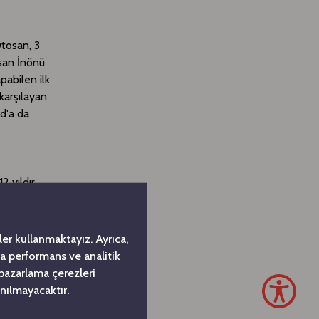
Otosan, 3
osan İnönü
pabilen ilk
karşılayan
rd'a da
2 yıldır
k
Ge
z. Bundan
er kullanmaktayız. Ayrıca,
Ge
da performans ve analitik
örünün en
 pazarlama çerezleri
in Ar-Ge
nılmayacaktır.
İstihdam,
en büyük