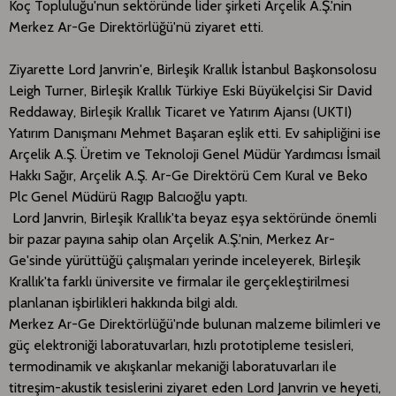
Koç Topluluğu'nun sektöründe lider şirketi Arçelik A.Ş.'nin
Merkez Ar-Ge Direktörlüğü'nü ziyaret etti.
Ziyarette Lord Janvrin'e, Birleşik Krallık İstanbul Başkonsolosu
Leigh Turner, Birleşik Krallık Türkiye Eski Büyükelçisi Sir David
Reddaway, Birleşik Krallık Ticaret ve Yatırım Ajansı (UKTI)
Yatırım Danışmanı Mehmet Başaran eşlik etti. Ev sahipliğini ise
Arçelik A.Ş. Üretim ve Teknoloji Genel Müdür Yardımcısı İsmail
Hakkı Sağır, Arçelik A.Ş. Ar-Ge Direktörü Cem Kural ve Beko
Plc Genel Müdürü Ragıp Balcıoğlu yaptı.
Lord Janvrin, Birleşik Krallık'ta beyaz eşya sektöründe önemli
bir pazar payına sahip olan Arçelik A.Ş.'nin, Merkez Ar-
Ge'sinde yürüttüğü çalışmaları yerinde inceleyerek, Birleşik
Krallık'ta farklı üniversite ve firmalar ile gerçekleştirilmesi
planlanan işbirlikleri hakkında bilgi aldı.
Merkez Ar-Ge Direktörlüğü'nde bulunan malzeme bilimleri ve
güç elektroniği laboratuvarları, hızlı prototipleme tesisleri,
termodinamik ve akışkanlar mekaniği laboratuvarları ile
titreşim-akustik tesislerini ziyaret eden Lord Janvrin ve heyeti,