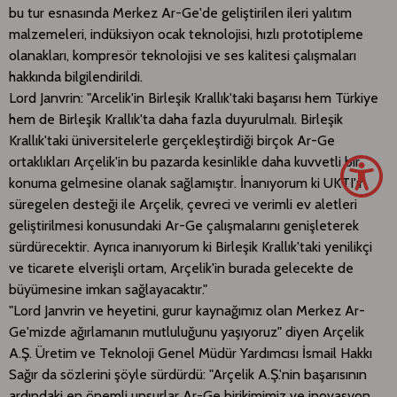
bu tur esnasında Merkez Ar-Ge'de geliştirilen ileri yalıtım
malzemeleri, indüksiyon ocak teknolojisi, hızlı prototipleme
olanakları, kompresör teknolojisi ve ses kalitesi çalışmaları
hakkında bilgilendirildi.
Lord Janvrin: "Arcelik'in Birleşik Krallık'taki başarısı hem Türkiye
hem de Birleşik Krallık'ta daha fazla duyurulmalı. Birleşik
Krallık'taki üniversitelerle gerçekleştirdiği birçok Ar-Ge
ortaklıkları Arçelik'in bu pazarda kesinlikle daha kuvvetli bir
konuma gelmesine olanak sağlamıştır. İnanıyorum ki UKTI'ın
süregelen desteği ile Arçelik, çevreci ve verimli ev aletleri
geliştirilmesi konusundaki Ar-Ge çalışmalarını genişleterek
sürdürecektir. Ayrıca inanıyorum ki Birleşik Krallık'taki yenilikçi
ve ticarete elverişli ortam, Arçelik'in burada gelecekte de
büyümesine imkan sağlayacaktır."
"Lord Janvrin ve heyetini, gurur kaynağımız olan Merkez Ar-
Ge'mizde ağırlamanın mutluluğunu yaşıyoruz" diyen Arçelik
A.Ş. Üretim ve Teknoloji Genel Müdür Yardımcısı İsmail Hakkı
Sağır da sözlerini şöyle sürdürdü: "Arçelik A.Ş.'nin başarısının
ardındaki en önemli unsurlar Ar-Ge birikimimiz ve inovasyon