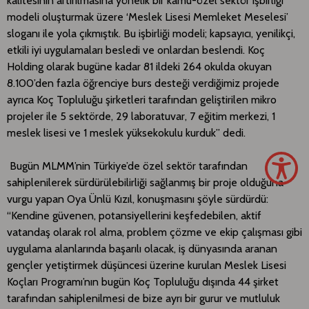
kalitesinin artırılmasına yönelik bir kamu-özel sektör işbirliği
modeli oluşturmak üzere ‘Meslek Lisesi Memleket Meselesi’
sloganı ile yola çıkmıştık. Bu işbirliği modeli; kapsayıcı, yenilikçi,
etkili iyi uygulamaları besledi ve onlardan beslendi. Koç
Holding olarak bugüne kadar 81 ildeki 264 okulda okuyan
8.100’den fazla öğrenciye burs desteği verdiğimiz projede
ayrıca Koç Topluluğu şirketleri tarafından geliştirilen mikro
projeler ile 5 sektörde, 29 laboratuvar, 7 eğitim merkezi, 1
meslek lisesi ve 1 meslek yüksekokulu kurduk’’ dedi.
Bugün MLMM’nin Türkiye’de özel sektör tarafından
sahiplenilerek sürdürülebilirliği sağlanmış bir proje olduğuna
vurgu yapan Oya Ünlü Kızıl, konuşmasını şöyle sürdürdü:
“Kendine güvenen, potansiyellerini keşfedebilen, aktif
vatandaş olarak rol alma, problem çözme ve ekip çalışması gibi
uygulama alanlarında başarılı olacak, iş dünyasında aranan
gençler yetiştirmek düşüncesi üzerine kurulan Meslek Lisesi
Koçları Programı’nın bugün Koç Topluluğu dışında 44 şirket
tarafından sahiplenilmesi de bize ayrı bir gurur ve mutluluk