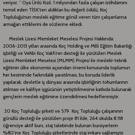
veriyor. ” Oya Ünlü Kızıl, 1 milyondan fazla çalışan istihdamını
temsil eden TİSK’ten aldıkları bu değerli ödülü, Koç
Topluluğu’nun mesleki eğitime gönül veren tüm çalışanlarına
armağan ettiklerini de sözlerine ekledi.
Meslek Lisesi Memleket Meselesi Projesi Hakkında:
2006-2013 yılları arasında Koç Holding ve Milli Eğitim Bakanlığı
işbirliği ve Vehbi Koç Vakfı’nın desteği ile yürütülen Meslek
Lisesi Memleket Meselesi (MLMM) Projesi ile mesleki-teknik
eğitimin ülke ekonomisi açısından önemi konusunda toplumun
her kesiminde farkındalık yaratılması, bu konuda liderlik
yapılarak, devletle iş dünyası arasında işbirliğinin tohumlarının
atılması ve kalifiye işgücünün yetiştirilmesine katkıda bulunarak
gençlerin meslek eğitimine özendirilmesi hedeflenmiştir.
20 Koç Topluluğu şirketi ve 579 Koç Topluluğu çalışanının
gönüllü desteği ile yürütülen proje 81 ilde, 264 okulda 8.118
öğrenciye aktif burs, staj talebinde bulunan bursiyerlerin
%80’ine Koç Topluluğu şirketlerinde staj imkanı sağlamıştır.