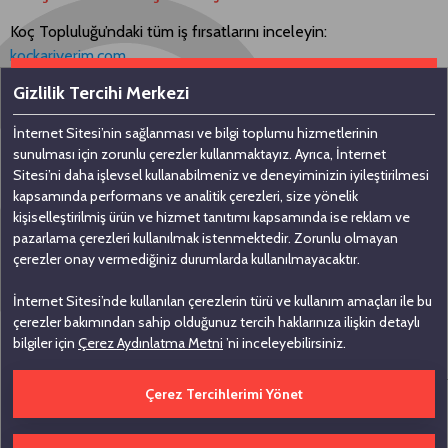
Koç Topluluğu’ndaki tüm iş fırsatlarını inceleyin:
kockariyerim.com
Gizlilik Tercihi Merkezi
İnternet Sitesi’nin sağlanması ve bilgi toplumu hizmetlerinin
Bizimle iletişime geçin
sunulması için zorunlu çerezler kullanmaktayız. Ayrıca, İnternet
Sitesi’ni daha işlevsel kullanabilmeniz ve deneyiminizin iyileştirilmesi
kapsamında performans ve analitik çerezleri, size yönelik
Koç Holding A.Ş
kişiselleştirilmiş ürün ve hizmet tanıtımı kapsamında ise reklam ve
pazarlama çerezleri kullanılmak istenmektedir. Zorunlu olmayan
Nakkaştepe, Azizbey Sokak, No: 1,
çerezler onay vermediğiniz durumlarda kullanılmayacaktır.
Kuzguncuk 34674, İstanbul
İnternet Sitesi’nde kullanılan çerezlerin türü ve kullanım amaçları ile bu
0 (216) 531 00 00
çerezler bakımından sahip olduğunuz tercih haklarınıza ilişkin detaylı
0 (216) 531 00 99
bilgiler için
Çerez Aydınlatma Metni
’ni inceleyebilirsiniz.
Çerez Tercihlerimi Yönet
Çerez Tercihlerini Düzenle
Bilgi Toplumu Hizmetleri
İhbar Bildirim
Kişisel Verilerin Korunması
Çekince
İletişim
Önemli Uyarı