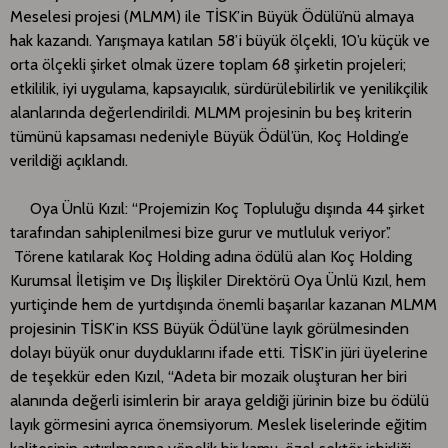
Meselesi projesi (MLMM) ile TİSK’in Büyük Ödülü’nü almaya
hak kazandı. Yarışmaya katılan 58’i büyük ölçekli, 10’u küçük ve
orta ölçekli şirket olmak üzere toplam 68 şirketin projeleri;
etkililik, iyi uygulama, kapsayıcılık, sürdürülebilirlik ve yenilikçilik
alanlarında değerlendirildi. MLMM projesinin bu beş kriterin
tümünü kapsaması nedeniyle Büyük Ödül’ün, Koç Holding’e
verildiği açıklandı.
Oya Ünlü Kızıl: ‘‘Projemizin Koç Topluluğu dışında 44 şirket
tarafından sahiplenilmesi bize gurur ve mutluluk veriyor’.’
Törene katılarak Koç Holding adına ödülü alan Koç Holding
Kurumsal İletişim ve Dış İlişkiler Direktörü Oya Ünlü Kızıl, hem
yurtiçinde hem de yurtdışında önemli başarılar kazanan MLMM
projesinin TİSK’in KSS Büyük Ödül’üne layık görülmesinden
dolayı büyük onur duyduklarını ifade etti. TİSK’in jüri üyelerine
de teşekkür eden Kızıl, “Adeta bir mozaik oluşturan her biri
alanında değerli isimlerin bir araya geldiği jürinin bize bu ödülü
layık görmesini ayrıca önemsiyorum. Meslek liselerinde eğitim