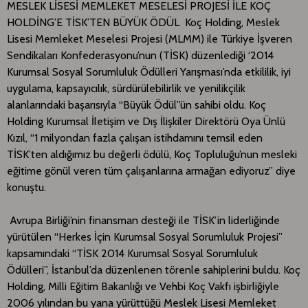
MESLEK LİSESİ MEMLEKET MESELESİ PROJESİ İLE KOÇ
HOLDİNG’E TİSK’TEN BÜYÜK ÖDÜL Koç Holding, Meslek
Lisesi Memleket Meselesi Projesi (MLMM) ile Türkiye İşveren
Sendikaları Konfederasyonu’nun (TİSK) düzenlediği ‘2014
Kurumsal Sosyal Sorumluluk Ödülleri Yarışması’nda etkililik, iyi
uygulama, kapsayıcılık, sürdürülebilirlik ve yenilikçilik
alanlarındaki başarısıyla “Büyük Ödül”ün sahibi oldu. Koç
Holding Kurumsal İletişim ve Dış İlişkiler Direktörü Oya Ünlü
Kızıl, “1 milyondan fazla çalışan istihdamını temsil eden
TİSK’ten aldığımız bu değerli ödülü, Koç Topluluğu’nun mesleki
eğitime gönül veren tüm çalışanlarına armağan ediyoruz’’ diye
konuştu.
Avrupa Birliği’nin finansman desteği ile TİSK’in liderliğinde
yürütülen “Herkes İçin Kurumsal Sosyal Sorumluluk Projesi”
kapsamındaki “TİSK 2014 Kurumsal Sosyal Sorumluluk
Ödülleri”, İstanbul’da düzenlenen törenle sahiplerini buldu. Koç
Holding, Milli Eğitim Bakanlığı ve Vehbi Koç Vakfı işbirliğiyle
2006 yılından bu yana yürüttüğü Meslek Lisesi Memleket