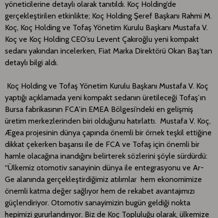
yöneticilerine detaylı olarak tanıtıldı. Koç Holding’de
gerçekleştirilen etkinlikte; Koç Holding Şeref Başkanı Rahmi M.
Koç, Koç Holding ve Tofaş Yönetim Kurulu Başkanı Mustafa V.
Koç ve Koç Holding CEO’su Levent Çakıroğlu yeni kompakt
sedanı yakından incelerken, Fiat Marka Direktörü Okan Baş’tan
detaylı bilgi aldı.
Koç Holding ve Tofaş Yönetim Kurulu Başkanı Mustafa V. Koç
yaptığı açıklamada yeni kompakt sedanın üretileceği Tofaş’ın
Bursa fabrikasının FCA’in EMEA Bölgesi’ndeki en gelişmiş
üretim merkezlerinden biri olduğunu hatırlattı. Mustafa V. Koç,
Ægea projesinin dünya çapında önemli bir örnek teşkil ettiğine
dikkat çekerken başarısı ile de FCA ve Tofaş için önemli bir
hamle olacağına inandığını belirterek sözlerini şöyle sürdürdü:
“Ülkemiz otomotiv sanayinin dünya ile entegrasyonu ve Ar-
Ge alanında gerçekleştirdiğimiz atılımlar hem ekonomimize
önemli katma değer sağlıyor hem de rekabet avantajımızı
güçlendiriyor. Otomotiv sanayimizin bugün geldiği nokta
hepimizi gururlandırıyor. Biz de Koç Topluluğu olarak, ülkemize