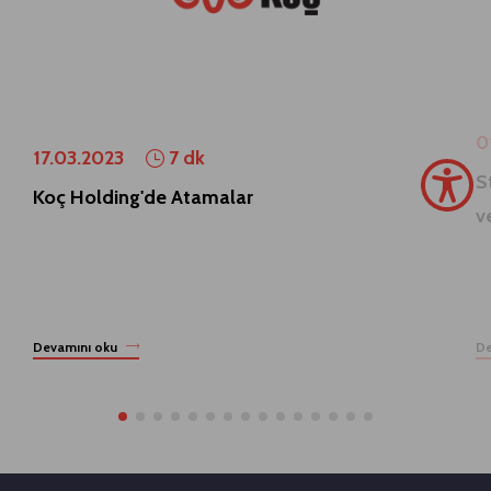
0
17.03.2023
7 dk
S
Koç Holding'de Atamalar
v
Devamını oku
De