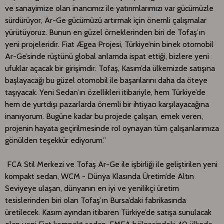
ve sanayimize olan inancımız ile yatırımlarımızı var gücümüzle
sürdürüyor, Ar-Ge gücümüzü artırmak için önemli çalışmalar
yürütüyoruz. Bunun en güzel örneklerinden biri de Tofaş’ın
yeni projeleridir. Fiat Ægea Projesi, Türkiye’nin binek otomobil
Ar-Ge’sinde rüştünü global anlamda ispat ettiği, bizlere yeni
ufuklar açacak bir girişimdir. Tofaş, Kasım’da ülkemizde satışına
başlayacağı bu güzel otomobil ile başarılarını daha da öteye
taşıyacak. Yeni Sedan’ın özellikleri itibariyle, hem Türkiye’de
hem de yurtdışı pazarlarda önemli bir ihtiyacı karşılayacağına
inanıyorum. Bugüne kadar bu projede çalışan, emek veren,
projenin hayata geçirilmesinde rol oynayan tüm çalışanlarımıza
gönülden teşekkür ediyorum.”
FCA Stil Merkezi ve Tofaş Ar-Ge ile işbirliği ile geliştirilen yeni
kompakt sedan, WCM - Dünya Klasında Üretim’de Altın
Seviyeye ulaşan, dünyanın en iyi ve yenilikçi üretim
tesislerinden biri olan Tofaş’ın Bursa’daki fabrikasında
üretilecek. Kasım ayından itibaren Türkiye’de satışa sunulacak