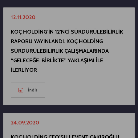
12.11.2020
KOÇ HOLDİNG’İN 12’NCİ SÜRDÜRÜLEBİLİRLİK
RAPORU YAYINLANDI. KOÇ HOLDİNG
SÜRDÜRÜLEBİLİRLİK ÇALIŞMALARINDA
“GELECEĞE. BİRLİKTE” YAKLAŞIMI İLE
İLERLİYOR
İndir
24.09.2020
KOÇ HOLDİNG CEO’SU LEVENT ÇAKIROĞLU