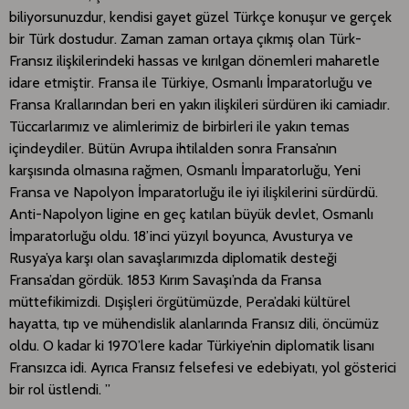
biliyorsunuzdur, kendisi gayet güzel Türkçe konuşur ve gerçek
bir Türk dostudur. Zaman zaman ortaya çıkmış olan Türk-
Fransız ilişkilerindeki hassas ve kırılgan dönemleri maharetle
idare etmiştir. Fransa ile Türkiye, Osmanlı İmparatorluğu ve
Fransa Krallarından beri en yakın ilişkileri sürdüren iki camiadır.
Tüccarlarımız ve alimlerimiz de birbirleri ile yakın temas
içindeydiler. Bütün Avrupa ihtilalden sonra Fransa’nın
karşısında olmasına rağmen, Osmanlı İmparatorluğu, Yeni
Fransa ve Napolyon İmparatorluğu ile iyi ilişkilerini sürdürdü.
Anti-Napolyon ligine en geç katılan büyük devlet, Osmanlı
İmparatorluğu oldu. 18’inci yüzyıl boyunca, Avusturya ve
Rusya’ya karşı olan savaşlarımızda diplomatik desteği
Fransa’dan gördük. 1853 Kırım Savaşı’nda da Fransa
müttefikimizdi. Dışişleri örgütümüzde, Pera’daki kültürel
hayatta, tıp ve mühendislik alanlarında Fransız dili, öncümüz
oldu. O kadar ki 1970’lere kadar Türkiye’nin diplomatik lisanı
Fransızca idi. Ayrıca Fransız felsefesi ve edebiyatı, yol gösterici
bir rol üstlendi. ”