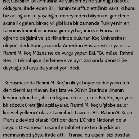
ise; ülkesinin kalkınmasına ve yükselmesine sunduğu destek
olduğunu ifade eden Bili, “İsmini telaffuz ettiğiniz vakit, ki bunu
bizzat oğlum ile yaşadığım deneyimden biliyorum, gençlerin
aklına ilk gelen, birkaç yıl gibi kısa bir zamanda Türkiye’nin en
tanınmış kurumları arasına girmeyi başaran ve Fransa ile
öğrenci değişimi ve işbirliklerinde bulunan Koç Üniversitesi
oluyor” dedi. Konuşmasında Amerikan Hastanesi’nin yanı sıra
Rahmi M. Koç Müzesi’ne de vurgu yapan Bili, “Bu müze, Rahmi
Bey’in teknolojiye, ilerlemeye ve aynı zamanda denizciliğe
duyduğu tutkuyu da yansıtıyor” dedi.
Konuşmasında Rahmi M. Koç’un iki yıl boyunca dünyanın tüm
denizlerini arşınlayan, beş kıta ve 50’nin üzerinde limanın
keşfine çıkan bir şahıs olduğuna dikkat çeken Bili, Koç için yeni
bir sözcük ürettiğini açıklayarak, Rahmi M. Koç'u ‘globe sailor-
küresel yelkenci’ olarak tanımladı. Laurent Bili, Rahmi M. Koç’u
Fransız devleti olarak “Officier dans L’Ordre National de la
Legion D’Honneur” nişanı ile taltif etmekten duydukları
memnuniyeti şöyle ifade etti: “Fransa, bu akşam, sizi dostları