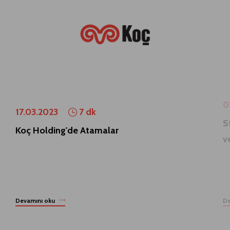
0
17.03.2023
7 dk
S
Koç Holding'de Atamalar
v
Devamını oku
De