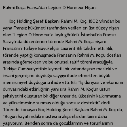
Rahmi Koç’a Fransa’dan Legion D’Honneur Nişanı
Koç Holding Şeref Başkanı Rahmi M. Koç, 1802 yılından bu
yana Fransız hükümeti tarafından verilen en üst düzey nişan
olan “Legion D’Honneur”e layık görüldü. İstanbul’da Fransız
Sarayı’nda düzenlenen törende Rahmi M. Koç’a nişanı,
Fransa’nın Türkiye Büyükelçisi Laurent Bili takdim etti. Bili,
törende yaptığı konuşmada Fransa’nın Rahmi M. Koç’u dostları
arasında görmekten ve bu onursal taltif töreni aracılığıyla,
Türkiye Cumhuriyeti’nin kıymetli bir vatandaşının mesleki ve
insani geçmişine duyduğu saygıyı ifade etmekten büyük
memnuniyet duyduğunu ifade etti. Bili, “İş dünyası ve ekonomi
dünyasındaki etkinliğinin yanı sıra Rahmi M. Koç’un üstün
şahsiyetini oluşturan bir diğer unsur da, ülkesinin kalkınmasına
ve yükselmesine sunmuş olduğu sonsuz destektir” dedi.
Törende konuşan Koç Holding Şeref Başkanı Rahmi M. Koç da,
“Bugün hayatımdaki müstesna akşamlardan birini daha
yaşıyorum. Benden sonra da çocuklarımın ve torunlarımın