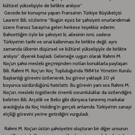
kültürel yükselişiyle de birlikte anılıyor”
Gecede bir konuşma yapan Fransa’nın Türkiye Büyükelçisi
Laurent Bili, sözlerine “Bugün eşsiz bir şahsiyeti onurlandırmak
üzere Fransız Sarayı’na gelen herkese teşekkür ederim.
Bahsettiğim öyle bir şahsiyet ki, ailesinin ismi, sadece
Türkiye’nin tarihi ve sınai kalkınması ile birlikte değil, aynı
zamanda ülkenin düşünsel ve kültürel yükselişiyle de birlikte
anılıyor” diyerek başladı. Geleneğe uygun olarak Rahmi M.
Koç’un şahsi mesleki geçmişinden notları konuklarla paylaşan
Bili, Rahmi M. Koç'un Koç Topluluğu’nda 1984’te Yönetim Kurulu
Başkanlığı görevini üstlenerek, bu görevi yaklaşık 20 yıl
boyunca sürdürdüğünü hatırlattı. Bu görevin yanı sıra Rahmi M.
Koç’un, mesleki örgütlerde önemli sorumluluklar da üstlendiğini
belirten Bili, Arçelik ve Beko gibi dünyaca tanınmış markalar
aracılığıyla da Koç Holding’in gerçek anlamda Türkiye’nin sanayi
elçiliği görevini yerine getirdiğini vurguladı.
Rahmi M. Koç’un üstün şahsiyetini oluşturan bir diğer unsurun