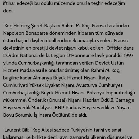
iftihar edeceği bu ödülü müzemde onurla teşhir edeceğim”
dedi.
Koç Holding Şeref Başkanı Rahmi M. Koç, Fransa tarafından
Napoleon Bonaparte döneminden itibaren tüm dünyada
üstün başarılı kişileri ödüllendirmek amacıyla verilen, Fransız
devletinin en prestijli devlet nişanı kabul edilen “Officier dans
L’Ordre National de la Legion D’Honneur”e layık görüldü. 1997
yılında Cumhurbaşkanlığı tarafından verilen Devlet Üstün
Hizmet Madalyası ile onurlandırılmış olan Rahmi M. Koç,
bugüne kadar Almanya Büyük Hizmet Nişanı, İtalya
Cumhuriyeti Yüksek Liyakat Nişanı, Avusturya Cumhuriyeti
Cumhurbaşkanlığı Büyük Hizmet Nişanı, Britanya İmparatorluğu
Mükemmel Önderlik (Onursal) Nişanı, Hadrian Ödülü, Carnegie
Hayırseverlik Madalyası, BNP Paribas Hayırseverlik ve Yaşam
Boyu Sorumlu İş İnsanı Ödülü’nü de aldı.
Laurent Bili: “Koç Ailesi sadece Türkiye’nin tarihi ve sınai
kalkınması ile birlikte değil, aynı zamanda ülkenin düşünsel ve