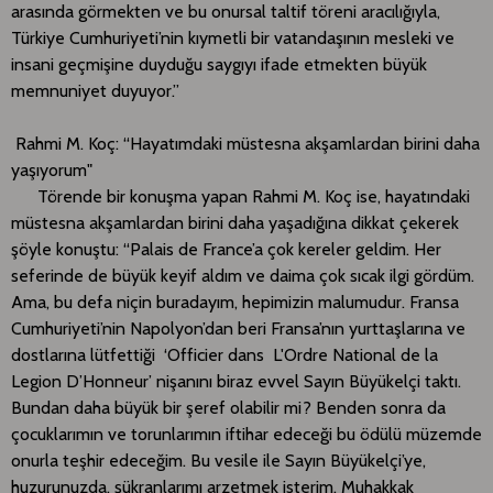
arasında görmekten ve bu onursal taltif töreni aracılığıyla,
Türkiye Cumhuriyeti’nin kıymetli bir vatandaşının mesleki ve
insani geçmişine duyduğu saygıyı ifade etmekten büyük
memnuniyet duyuyor.”
Rahmi M. Koç: “Hayatımdaki müstesna akşamlardan birini daha
yaşıyorum"
Törende bir konuşma yapan Rahmi M. Koç ise, hayatındaki
müstesna akşamlardan birini daha yaşadığına dikkat çekerek
şöyle konuştu: “Palais de France’a çok kereler geldim. Her
seferinde de büyük keyif aldım ve daima çok sıcak ilgi gördüm.
Ama, bu defa niçin buradayım, hepimizin malumudur. Fransa
Cumhuriyeti’nin Napolyon’dan beri Fransa’nın yurttaşlarına ve
dostlarına lütfettiği ‘Officier dans L'Ordre National de la
Legion D’Honneur’ nişanını biraz evvel Sayın Büyükelçi taktı.
Bundan daha büyük bir şeref olabilir mi? Benden sonra da
çocuklarımın ve torunlarımın iftihar edeceği bu ödülü müzemde
onurla teşhir edeceğim. Bu vesile ile Sayın Büyükelçi’ye,
huzurunuzda, şükranlarımı arzetmek isterim. Muhakkak