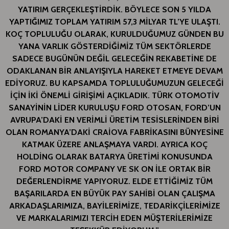
YATIRIM GERÇEKLEŞTİRDİK. BÖYLECE SON 5 YILDA
YAPTIĞIMIZ TOPLAM YATIRIM 57,3 MİLYAR TL’YE ULAŞTI.
KOÇ TOPLULUĞU OLARAK, KURULDUĞUMUZ GÜNDEN BU
YANA VARLIK GÖSTERDİĞİMİZ TÜM SEKTÖRLERDE
SADECE BUGÜNÜN DEĞİL GELECEĞİN REKABETİNE DE
ODAKLANAN BİR ANLAYIŞIYLA HAREKET ETMEYE DEVAM
EDİYORUZ. BU KAPSAMDA TOPLULUĞUMUZUN GELECEĞİ
İÇİN İKİ ÖNEMLİ GİRİŞİMİ AÇIKLADIK. TÜRK OTOMOTİV
SANAYİNİN LİDER KURULUŞU FORD OTOSAN, FORD’UN
AVRUPA’DAKİ EN VERİMLİ ÜRETİM TESİSLERİNDEN BİRİ
OLAN ROMANYA’DAKİ CRAİOVA FABRİKASINI BÜNYESİNE
KATMAK ÜZERE ANLAŞMAYA VARDI. AYRICA KOÇ
HOLDİNG OLARAK BATARYA ÜRETİMİ KONUSUNDA
FORD MOTOR COMPANY VE SK ON İLE ORTAK BİR
DEĞERLENDİRME YAPIYORUZ. ELDE ETTİĞİMİZ TÜM
BAŞARILARDA EN BÜYÜK PAY SAHİBİ OLAN ÇALIŞMA
ARKADAŞLARIMIZA, BAYİLERİMİZE, TEDARİKÇİLERİMİZE
VE MARKALARIMIZI TERCİH EDEN MÜŞTERİLERİMİZE