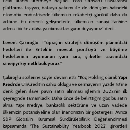
ticari aracını üretmeye başladı. Ford Otosan’ı uluslararası
platforma taşıyan, batarya yatırımı ile de dönüşüm halindeki
otomotiv endüstrisinde ülkemizin rekabetçi gücünü daha da
arttıran bu önemli gelişmelerle, ülkemizin sanayi tarihine
adımızı bir kez daha yazdırmaktan gurur duyuyoruz” dedi.
Levent Çakıroğlu: “Tüpraş’ın stratejik dönüşüm planındaki
hedefleri ile Entek’in mevcut portföyü ve büyüme
hedeflerinin uyumunun yanı sıra, şirketler arasındaki
sinerjiyi kıymetli buluyoruz.”
Çakıroğlu sözlerine şöyle devam etti: “Koç Holding olarak
Yapı
Kredi’de
UniCredit’in sahip olduğu ve sermayenin yüzde 18’ine
denk gelen ilave payın satın alınması işlemini 2022’nin ilk
çeyreğinde tamamladık. Daha önce de belirttiğim gibi; bu satın
alma Yapı Kredi’ye, bankacılık sektörüne ve uzun vadede
ülkemizin potansiyeline olan inancımızın bir göstergesi. Ayrıca
S&P Global'in Kurumsal Sürdürülebilirlik Değerlendirmesi
kapsamında ‘The Sustainability Yearbook 2022’ şirketleri