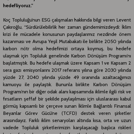
hedefliyoruz.”
Koç Topluluğu’nun ESG çalışmaları hakkında bilgi veren Levent
Çakıroğlu, “Sürdürülebilirlik her zaman gündemimizdeydi: İklim
krizi ile mücadele konusunun paydaşlarımız nezdinde önem
kazanması ve Avrupa Yeşil Mutabakatı ile birlikte 2050 yılında
karbon nötr olma hedefimizi ortaya koymuş, bu hedefe
ulaşmak için Topluluk genelinde Karbon Dönüşüm Programı’nı
başlatmıştık. Bu hedefe ulaşmak üzere Kapsam 1 ve Kapsam 2
sera gazı emisyonlarını 2017 referans yılına göre 2030 yılında
yüzde 27, 2040 yılında yüzde 49 oranında azaltacağımızı
kamuoyu ile paylaştık. Bununla birlikte Karbon Dönüşüm
Programı’nın bir diğer odak alanı kapsamında iklimle ilgili risk ve
fırsatların şeffaf bir şekilde paylaşılması için uluslararası kabul
görmüş kapsamlı bir çerçeve sunan İklimle Bağlantılı Finansal
Beyanlar Görev Gücü’ne (TCFD) destek veren şirketler
arasındayız. Farklı iklim senaryoları altında kısa, orta ve uzun
vadede Topluluk şirketlerimizin karşılaşacağı başlıca riskleri