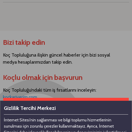
Bizi takip edin
Koç Topluluğuna ilişkin güncel haberler için bizi sosyal
medya hesaplarımızdan takip edin.
Koçlu olmak için başvurun
Koç Topluluğu’ndaki tüm iş fırsatlarını inceleyin:
kockariyerim.com
Gizlilik Tercihi Merkezi
İnternet Sitesi’nin sağlanması ve bilgi toplumu hizmetlerinin
Bizimle iletişime geçin
sunulması için zorunlu çerezler kullanmaktayız. Ayrıca, İnternet