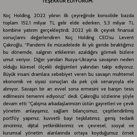
TEŞEKKÜR EDİYORUM.”
Koç Holding, 2022 yılının ilk çeyreğinde konsolide bazda
toplam 152,1 milyar TL gelir elde ederken, 5,3 milyar TL
kombine yatırım gerçekleştirdi. 2022 yılı ilk çeyrek finansal
sonuçlarını değerlendiren Koç Holding CEO’su Levent
Çakıroğlu, “Pandemi ile mücadelede iki yılı geride bıraktığımız
bu dönemde, salgının etkilerinin azaldığını görmek bizlere
umut veriyor. Diğer yandan Rusya-Ukrayna savaşının neden
olduğu küresel ölçekli değişimleri yakından takip ediyoruz.
Büyük insani dramlara sebebiyet veren bu savaşın muhtemel
ekonomik ve siyasi sonuçları da pek çok senaryoyla ele
alınıyor. Savaşın bir an evvel sona ermesini ve barışın tesis
edilmesini temenni ediyoruz” dedi. Çakıroğlu sözlerine şöyle
devam etti: “Çalışma arkadaşlarımızın üstün gayretleri ve çevik
yönetim anlayışımız, sağlam bilançomuz, çeşitlendirilmiş
portföy yapımız, kuvvetli bayi teşkilatımız, geniş tedarik
zincirimiz, dijital yetkinliklerimiz ve çevresel, sosyal ve
kurumsal yönetim alanlarında ortaya koyduğumuz örnek