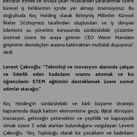
bertaraf etmek ve ortaya çıkan fırsatlardan yararlanmak üzere
küresel iş birliklerinin içinde yer almayı önemsiyoruz. Bu
doğrultuda Koç Holding olarak Birleşmiş Milletler Küresel
İlkeler Sözleşmesi tarafından oluşturulan ve iş dünyası
liderlerini su yönetimi konusunda sürdürülebilir çözümler
üretmek üzere bir araya getiren CEO Water Mandate
girişiminin destekçileri arasına katılmaktan mutluluk duyuyoruz”
dedi.
Levent Çakıroğlu: “Teknoloji ve inovasyon alanında çalışan
ve liderlik eden kadınların oranını artırmak ve kız
öğrencilerin STEM eğitimini desteklemek üzere somut
adımlar atacağız.”
Koç Holding’in sürdürülebilir ve kârlı büyüme stratejisi
kapsamında düşük karbon ekonomisine geçiş, dijital dönüşüm,
inovasyon, geleceğin yetenekleri ve çeşitlilik ve kapsayıcılık
olmak üzere 5 odak alanları bulunduğunu vurgulayan Levent
Çakıroğlu, “Koç Topluluğu olarak kız çocukların ve kadınların