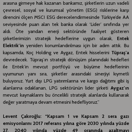
arasına girmeye hak kazanan bankamız, şirketlerin uzun vadeli
çevresel, sosyal ve kurumsal yönetim (ESG) risklerine karşı
direncini ölçen MSCI ESG derecelendirmesinde Türkiye’de AA
seviyesinde puan alan tek banka olarak ‘Lider’ sınıfında yer
aldı. Öte yandan enerji sektöründe faaliyet gösteren
şirketlerimizin stratejik hedeflerine uygun olarak,
Entek
Elektrik’in
yeniden konumlandırılması için bir adım attık. Bu
kapsamda, Koç Holding ve Aygaz, Entek hisselerini
Tüpraş’a
devredecek. Tüpraş’ın stratejik dönüşüm planındaki hedefleri
ile Entek’in mevcut portföyü ve büyüme hedeflerinin
uyumunun yanı sıra, şirketler arasındaki sinerjiyi kıymetli
buluyoruz. Yurt dışı LPG yatırımlarına ve kargo dağıtımı gibi iş
alanlarına odaklanan, LPG sektörünün lider şirketi
Aygaz’ın
mevcut kaynaklarını bu öncelikli stratejik alanlarda kullanarak
değer yaratmaya devam etmesini hedefliyoruz.”
Levent Çakıroğlu: “Kapsam 1 ve Kapsam 2 sera gazı
emisyonlarını 2017 referans yılına göre 2030 yılında yüzde
27, 2040 yılında yüzde 49 oranında azaltmayı