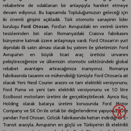
rekabetine de odaklanan bir anlayışıyla hareket etmeye
devam ediyoruz. Bu kapsamda Topluluğumuzun geleceği için
iki önemli girişimi açıkladık. Türk otomotiv sanayinin lider
kuruluşu
Ford Otosan
, Ford’un Avrupa’daki en verimli üretim
tesislerinden biri olan Romanya’daki Craiova fabrikasını
bünyesine katmak üzere anlaşmaya vardı. Ford Otosan’ın yurt
dışındaki ilk satın alması olacak bu yatırım ile şirketimizin Ford
Avrupa’nın en büyük ticari araç üreticisi unvanını
pekiştireceğimize ve ülkemizin otomotiv sektöründeki global
rekabet avantajını artıracağımıza inanıyoruz. Romanya
fabrikasında tasarımı ve mühendisliği tümüyle Ford Otosan’a ait
olacak Yeni Nesil Courier aracını ve tam elektrikli versiyonunu,
Ford Puma ve yeni tam elektrikli versiyonunu ve 1.0 litre
EcoBoost motorların üretimi de gerçekleştirilecek. Ayrıca Koç
Holding olarak batarya üretimi konusunda Ford Motor
Company ve SK On ile ortak bir değerlendirme yapıyoruz. Öte
yandan Ford Otosan, Gölcük fabrikasında hattan indirdiği ilk E-
Transit aracıyla, Avrupa’nın en güçlü ve Türkiye’nin ilk elektrikli