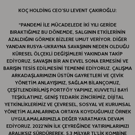
KOÇ HOLDİNG CEO’SU LEVENT ÇAKIROĞLU:
“PANDEMİ İLE MÜCADELEDE İKİ YILI GERİDE
BIRAKTIĞIMIZ BU DÖNEMDE, SALGININ ETKİLERİNİN
AZALDIĞINI GÖRMEK BİZLERE UMUT VERİYOR. DİĞER
YANDAN RUSYA-UKRAYNA SAVAŞININ NEDEN OLDUĞU
KÜRESEL ÖLÇEKLİ DEĞİŞİMLERİ YAKINDAN TAKİP
EDİYORUZ. SAVAŞIN BİR AN EVVEL SONA ERMESİNİ VE
BARIŞIN TESİS EDİLMESİNİ TEMENNİ EDİYORUZ. ÇALIŞMA
ARKADAŞLARIMIZIN ÜSTÜN GAYRETLERİ VE ÇEVİK
YÖNETİM ANLAYIŞIMIZ, SAĞLAM BİLANÇOMUZ,
ÇEŞİTLENDİRİLMİŞ PORTFÖY YAPIMIZ, KUVVETLİ BAYİ
TEŞKİLATIMIZ, GENİŞ TEDARİK ZİNCİRİMİZ, DİJİTAL
YETKİNLİKLERİMİZ VE ÇEVRESEL, SOSYAL VE KURUMSAL
YÖNETİM ALANLARINDA ORTAYA KOYDUĞUMUZ ÖRNEK
UYGULAMALARIMIZLA DEĞER YARATMAYA DEVAM
EDİYORUZ. 2022’NİN İLK ÇEYREĞİNDE YATIRIMLARIMIZI
ARALIKSIZ SÜRDÜREREK, 5,3 MİLYAR TL’LİK KOMBİNE