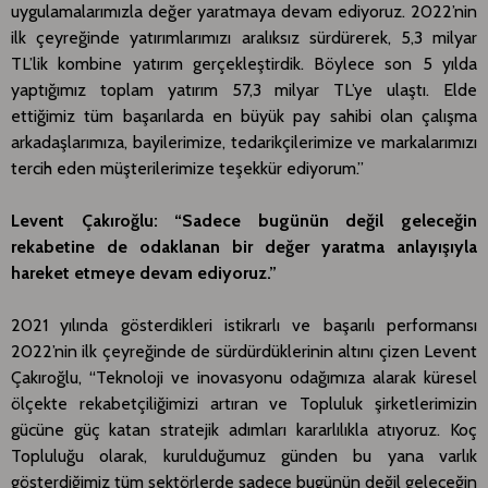
uygulamalarımızla değer yaratmaya devam ediyoruz. 2022’nin
ilk çeyreğinde yatırımlarımızı aralıksız sürdürerek, 5,3 milyar
TL’lik kombine yatırım gerçekleştirdik. Böylece son 5 yılda
yaptığımız toplam yatırım 57,3 milyar TL’ye ulaştı. Elde
ettiğimiz tüm başarılarda en büyük pay sahibi olan çalışma
arkadaşlarımıza, bayilerimize, tedarikçilerimize ve markalarımızı
tercih eden müşterilerimize teşekkür ediyorum.”
Levent Çakıroğlu: “Sadece bugünün değil geleceğin
rekabetine de odaklanan bir değer yaratma anlayışıyla
hareket etmeye devam ediyoruz.”
2021 yılında gösterdikleri istikrarlı ve başarılı performansı
2022’nin ilk çeyreğinde de sürdürdüklerinin altını çizen Levent
Çakıroğlu, “Teknoloji ve inovasyonu odağımıza alarak küresel
ölçekte rekabetçiliğimizi artıran ve Topluluk şirketlerimizin
gücüne güç katan stratejik adımları kararlılıkla atıyoruz. Koç
Topluluğu olarak, kurulduğumuz günden bu yana varlık
gösterdiğimiz tüm sektörlerde sadece bugünün değil geleceğin