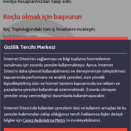
medya hesaplarımızdan takip edin.
Koçlu olmak için başvurun
Koç Topluluğu’ndaki tüm iş fırsatlarını inceleyin:
kockariyerim.com
Gizlilik Tercihi Merkezi
İnternet Sitesi’nin sağlanması ve bilgi toplumu hizmetlerinin
Bizimle iletişime geçin
sunulması için zorunlu çerezler kullanmaktayız. Ayrıca, İnternet
Sitesi’ni daha işlevsel kullanabilmeniz ve deneyiminizin iyileştirilmesi
kapsamında performans ve analitik çerezleri, size yönelik
Koç Holding A.Ş
kişiselleştirilmiş ürün ve hizmet tanıtımı kapsamında ise reklam ve
pazarlama çerezleri kullanılmak istenmektedir. Zorunlu olmayan
Nakkaştepe, Azizbey Sokak, No: 1,
çerezler onay vermediğiniz durumlarda kullanılmayacaktır.
Kuzguncuk 34674, İstanbul
İnternet Sitesi’nde kullanılan çerezlerin türü ve kullanım amaçları ile bu
0 (216) 531 00 00
çerezler bakımından sahip olduğunuz tercih haklarınıza ilişkin detaylı
0 (216) 531 00 99
bilgiler için
Çerez Aydınlatma Metni
’ni inceleyebilirsiniz.