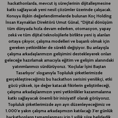
hackathonlarda,
mevcut iş süreçlerinin dijitalleşmesine
katkı sağlayacak yeni nesil çözümler üzerinde çalışacak.
Konuya ilişkin değerlendirmelerde bulunan Koç Holding
İnsan Kaynakları Direktörü Umut Günal, “
Dijital dönüşüm
tüm dünyada hızla devam ederken, otomasyon, yapay
zekâ ve tüm dijital teknolojilerle birlikte yeni iş alanları
ortaya çıkıyor, çalışma modelleri ve başarılı olmak için
gereken yetkinlikler de sürekli değişiyor.
Bu anlayışla
çalışma arkadaşlarımızın
gelişimini destekleyerek onları
geleceğe hazırlamak amacıyla eğitim ve gelişim alanındaki
yatırımlarımızı sürdürüyoruz
.
‘Koçlular İşini Baştan
Tasarlıyor’ sloganıyla Topluluk şirketlerimizde
gerçekleştireceğimiz bu hackathon serisini yenilikçi, etki
gücü yüksek, işe değer katacak fikirlerin geliştirileceği,
çalışma arkadaşlarımızın yeni yetkinlikler kazanmalarına
katkı sağlayacak önemli bir inisiyatif olarak görüyoruz.
Topluluk şirketlerimizde ayrı ayrı düzenleyeceğimiz ve
1.000’e yakın çalışma arkadaşımızın katılacağı 3’er günlük
hackathonların tamamlanması için 1 yıllık süre belirledik.