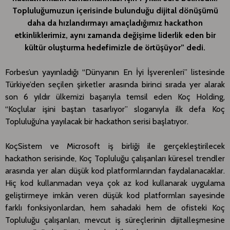
Topluluğumuzun içerisinde bulunduğu dijital dönüşümü
daha da hızlandırmayı amaçladığımız hackathon
etkinliklerimiz, aynı zamanda değişime liderlik eden bir
kültür oluşturma hedefimizle de örtüşüyor
” dedi.
Forbes’un yayınladığı “Dünyanın En İyi İşverenleri” listesinde
Türkiye’den seçilen şirketler arasında birinci sırada yer alarak
son 6 yıldır ülkemizi başarıyla temsil eden Koç Holding,
“Koçlular işini baştan tasarlıyor” sloganıyla ilk defa Koç
Topluluğu’na yayılacak bir hackathon serisi başlatıyor.
KoçSistem ve Microsoft iş birliği ile gerçekleştirilecek
hackathon serisinde, Koç Topluluğu çalışanları küresel trendler
arasında yer alan düşük kod platformlarından faydalanacaklar.
Hiç kod kullanmadan veya çok az kod kullanarak uygulama
geliştirmeye imkân veren düşük kod platformları sayesinde
farklı fonksiyonlardan, hem sahadaki hem de ofisteki Koç
Topluluğu çalışanları, mevcut iş süreçlerinin dijitalleşmesine