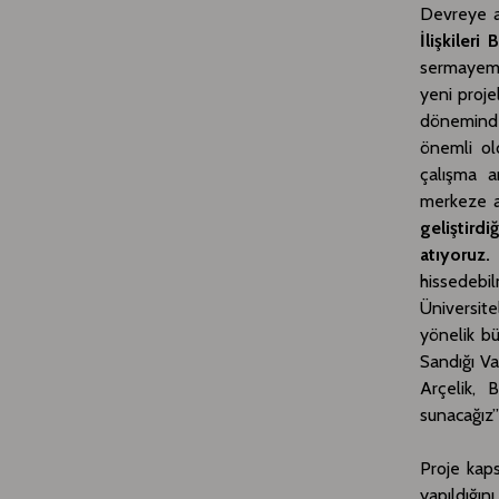
Devreye al
İlişkiler
sermayem 
yeni proje
döneminde
önemli ol
çalışma a
merkeze 
geliştird
atıyoruz.
Ç
hissedebi
Üniversite
yönelik bü
Sandığı Va
Arçelik, 
sunacağız”
Proje kaps
yapıldığı