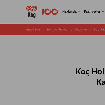
Hakkında
Faaliyetler
Ana Sayfa
Medya Merkezi
Haberler
Koç Hold
Koç Hold
Ka