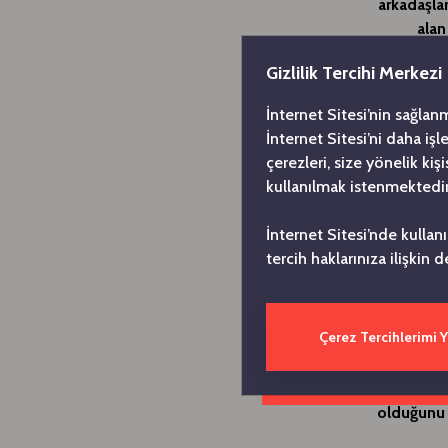
arkadaşla
alan
geliştird
Gizlilik Tercihi Merkezi
atıyoru
hissedeb
İnternet Sitesi’nin sağlan
Üniver
İnternet Sitesi’ni daha iş
ail
çerezleri, size yönelik ki
kullanılmak istenmektedir
Covid-19 s
tarafında
İnternet Sitesi’nde kullan
yaratacak
tercih haklarınıza ilişkin d
uygulamala
online di
online psi
Çerez Tercihlerimi 
Özgür Bur
fiziksel 
olduğunu 