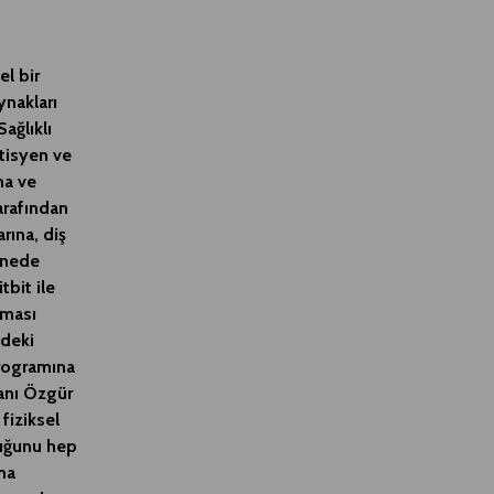
el bir
ynakları
ağlıklı
tisyen ve
na ve
arafından
rına, diş
tanede
tbit ile
aması
ndeki
programına
kanı Özgür
fiziksel
duğunu hep
şma