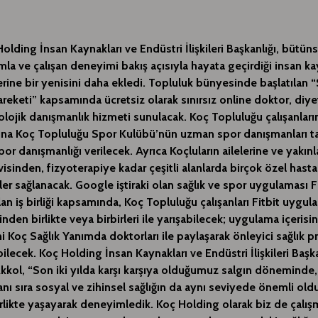
olding İnsan Kaynakları ve Endüstri İlişkileri Başkanlığı, bütüns
mla ve çalışan deneyimi bakış açısıyla hayata geçirdiği insan ka
erine bir yenisini daha ekledi.
Topluluk bünyesinde başlatılan “S
reketi” kapsamında ücretsiz olarak sınırsız online doktor, diye
olojik danışmanlık hizmeti sunulacak. Koç Topluluğu çalışanları
ına Koç
Topluluğu Spor Kulübü’nün uzman spor danışmanları t
por danışmanlığı verilecek. Ayrıca Koçluların ailelerine ve yakınla
isinden, fizyoterapiye kadar çeşitli alanlarda birçok özel has
ler sağlanacak. Google iştiraki olan sağlık ve spor uygulaması Fi
lan iş birliği kapsamında, Koç Topluluğu çalışanları Fitbit uygul
inden birlikte veya birbirleri ile yarışabilecek; uygulama içerisi
ni Koç Sağlık Yanımda doktorları ile paylaşarak önleyici sağlık 
bilecek.
Koç Holding İnsan Kaynakları ve Endüstri İlişkileri Baş
kkol, “Son iki yılda karşı karşıya olduğumuz salgın döneminde, 
yanı sıra sosyal ve zihinsel sağlığın da aynı seviyede önemli ol
rlikte yaşayarak deneyimledik. Koç Holding olarak biz de çalı