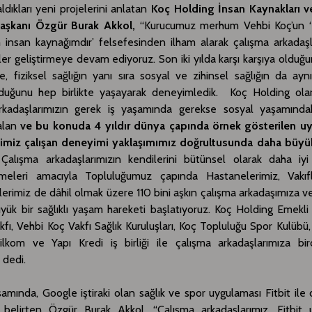
dıkları yeni projelerini anlatan
Koç Holding İnsan Kaynakları v
i Başkanı Özgür Burak Akkol,
“Kurucumuz merhum Vehbi Koç’un 
insan kaynağımdır’ felsefesinden ilham alarak çalışma arkadaşla
ler geliştirmeye devam ediyoruz. Son iki yılda karşı karşıya olduğ
, fiziksel sağlığın yanı sıra sosyal ve zihinsel sağlığın da ayn
duğunu hep birlikte yaşayarak deneyimledik. Koç Holding ola
rkadaşlarımızın gerek iş yaşamında gerekse sosyal yaşamındaki
alan
ve bu konuda 4 yıldır dünya çapında örnek gösterilen u
iğimiz çalışan deneyimi yaklaşımımız doğrultusunda daha büyü
alışma arkadaşlarımızın kendilerini bütünsel olarak daha iy
lmeleri amacıyla Topluluğumuz çapında Hastanelerimiz, Vakıf
lerimiz de dâhil olmak üzere 110 bini aşkın çalışma arkadaşımıza ve
yük bir sağlıklı yaşam hareketi başlatıyoruz. Koç Holding Emekl
kfı, Vehbi Koç Vakfı Sağlık Kuruluşları, Koç Topluluğu Spor Kulübü
Bilkom ve Yapı Kredi iş birliği ile çalışma arkadaşlarımıza bi
 dedi.
amında, Google iştiraki olan sağlık ve spor uygulaması Fitbit ile de
nı belirten Özgür Burak Akkol, “Çalışma arkadaşlarımız, Fitbit 