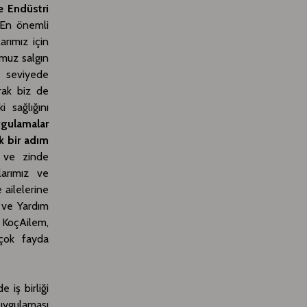
e Endüstri
‘En önemli
rımız için
umuz salgın
ı seviyede
rak biz de
 sağlığını
ygulamalar
k bir adım
i ve zinde
larımız ve
 ailelerine
i ve Yardım
, KoçAilem,
rçok fayda
 iş birliği
uygulaması