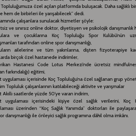
Topluluğumuza özel açılan platformda buluşacak. Daha sağlıklı bir
te hem de birbirleri ile yarışabilecek” dedi.
amında çalışanlara sunulacak hizmetler şöyle:
tsiz ve sınırsız online doktor, diyetisyen ve psikolojik danışmanlık 
lulara ve çocuklarına Koç Topluluğu Spor Kulübü’nün u
şmanları tarafından online spor danışmanlığı,
uların ailelerine ve tüm yakınlarına, dişten fizyoterapiye kad
larda birçok özel hastanede indirimler,
rikan Hastanesi Code Lotus Merkezi’nde ücretsiz mindfulnes
n farkındalığı) eğitimi,
it uygulaması içerisinde Koç Topluluğu’na özel sağlanan grup yöne
tüm Topluluk çalışanlarının katılabileceği aktivite ve yarışmalar
it Akıllı saatlerde yüzde 50’ye varan indirim,
it uygulaması içerisindeki kişiye özel sağlık verilerini, Koç 
laması üzerinden “Koç Sağlık Yanımda” doktorları ile paylaşara
or danışmanlığı ile önleyici sağlık programına dâhil olma imkânı.