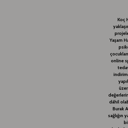
Koç H
yaklaşı
projel
Yaşam Ha
psik
çocuklar
online s
tedav
indirim
yapı
üzer
değerleri
dâhil ola
Burak A
sağlığın 
bi