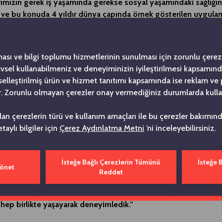
rımızın gerek iş yaşamında gerekse sosyal yaşamındaki sağlığı
 ve bu konuda 4 yıldır dünya çapında örnek gösterilen uygula
iğimiz çalışan deneyimi yaklaşımımız doğrultusunda daha büyü
z. Çalışma arkadaşlarımızın kendilerini bütünsel olarak daha iyi 
ilmeleri amacıyla Topluluğumuz çapında Hastanelerimiz, Vakıfl
ması ve bilgi toplumu hizmetlerinin sunulması için zorunlu çerezl
sitelerimiz de dâhil olmak üzere 110 bini aşkın çalışma arkadaşı
levsel kullanabilmeniz ve deneyiminizin iyileştirilmesi kapsamın
elerine yönelik büyük bir sağlıklı yaşam hareketi başlatıyoruz” d
şiselleştirilmiş ürün ve hizmet tanıtımı kapsamında ise reklam ve
. Zorunlu olmayan çerezler onay vermediğiniz durumlarda kulla
ürecindeki başarılı insan kaynakları uygulamaları ile Dünya Ekon
n dünyaya örnek gösterilen Koç Holding, insan kaynakları ala
ılan çerezlerin türü ve kullanım amaçları ile bu çerezler bakımı
 yeni bir projeyi devreye alıyor. Koç Topluluğu’nun çalışa
etaylı bilgiler için
Çerez Aydınlatma Metni
’ni inceleyebilirsiniz.
rı kapsamında başlatılan “Sağlıklı Yaşam Hareketi” ile Topluluk ça
yetisyen hizmetinden spor danışmanlığına, sağlıklı yaşam aktivi
kolojik danışmanlığa kadar birçok imkân ücretsiz olarak sunuluyor.
İsteğe Bağlı Çerezlerin Tümünü
İsteğe 
Yönet
Reddet
ak Akkol: “Son iki yılda karşı karşıya olduğumuz salgın 
sağlığın yanı sıra sosyal ve zihinsel sağlığın da aynı seviy
hep birlikte yaşayarak deneyimledik.”