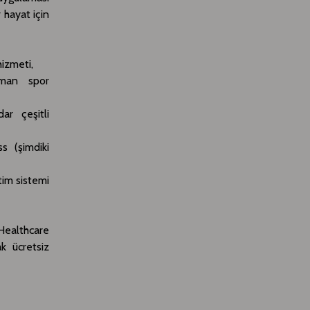
 hayat için
hizmeti,
zman spor
ar çeşitli
s (şimdiki
tim sistemi
Healthcare
k ücretsiz