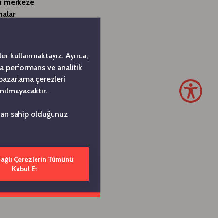
nı merkeze
malar
k bir adım
ve zinde
arımız ve
er kullanmaktayız. Ayrıca,
mıza ve
da performans ve analitik
edi.
 pazarlama çerezleri
nılmayacaktır.
omik Forumu
nında fark
ndan sahip olduğunuz
n deneyimi
lışanlarına
telerinden
Bağlı Çerezlerin Tümünü
Kabul Et
döneminde,
ede önemli