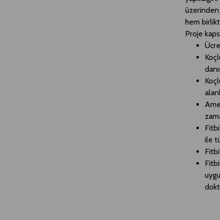
üzerinden 
hem birlik
Proje kaps
Ücre
Koç
danı
Koçl
alan
Ame
zama
Fitb
ile 
Fitb
Fitb
uygu
dokt