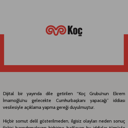
Dijital bir yayında dile getirilen “Koç Grubu’nun Ekrem
İmamoğlu’nu gelecekte Cumhurbaşkanı yapacağı” iddiası
vesilesiyle açıklama yapma gereği duyulmuştur.
Hiçbir somut delil gösterilmeden, ilgisiz olayları neden sonuç
ilişkisi barındırmaksızın birbirine bağlayan bu iddialar tümüyle