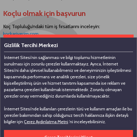
Koçlu olmak için başvurun
Koç Topluluğu’ndaki tüm iş fırsatlarını inceleyin:
kockariyerim.com
Gizlilik Tercihi Merkezi
İnternet Sitesi’nin sağlanması ve bilgi toplumu hizmetlerinin
Bizimle iletişime geçin
sunulması için zorunlu çerezler kullanmaktayız. Ayrıca, İnternet
Sitesi’ni daha işlevsel kullanabilmeniz ve deneyiminizin iyileştirilmesi
kapsamında performans ve analitik çerezleri, size yönelik
Koç Holding A.Ş
kişiselleştirilmiş ürün ve hizmet tanıtımı kapsamında ise reklam ve
pazarlama çerezleri kullanılmak istenmektedir. Zorunlu olmayan
Nakkaştepe, Azizbey Sokak, No: 1,
çerezler onay vermediğiniz durumlarda kullanılmayacaktır.
Kuzguncuk 34674, İstanbul
İnternet Sitesi’nde kullanılan çerezlerin türü ve kullanım amaçları ile bu
0 (216) 531 00 00
çerezler bakımından sahip olduğunuz tercih haklarınıza ilişkin detaylı
0 (216) 531 00 99
bilgiler için
Çerez Aydınlatma Metni
’ni inceleyebilirsiniz.