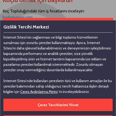
Koç Topluluğu’ndaki tüm iş fırsatlarını inceleyin:
kockariyerim.com
Gizlilik Tercihi Merkezi
İnternet Sitesi’nin sağlanması ve bilgi toplumu hizmetlerinin
Bizimle iletişime geçin
sunulması için zorunlu çerezler kullanmaktayız. Ayrıca, İnternet
Sitesi’ni daha işlevsel kullanabilmeniz ve deneyiminizin iyileştirilmesi
kapsamında performans ve analitik çerezleri, size yönelik
Koç Holding A.Ş
kişiselleştirilmiş ürün ve hizmet tanıtımı kapsamında ise reklam ve
pazarlama çerezleri kullanılmak istenmektedir. Zorunlu olmayan
Nakkaştepe, Azizbey Sokak, No: 1,
çerezler onay vermediğiniz durumlarda kullanılmayacaktır.
Kuzguncuk 34674, İstanbul
İnternet Sitesi’nde kullanılan çerezlerin türü ve kullanım amaçları ile bu
0 (216) 531 00 00
çerezler bakımından sahip olduğunuz tercih haklarınıza ilişkin detaylı
0 (216) 531 00 99
bilgiler için
Çerez Aydınlatma Metni
’ni inceleyebilirsiniz.
Çerez Tercihlerimi Yönet
Çerez Tercihlerini Düzenle
Bilgi Toplumu Hizmetleri
İhbar Bildirim