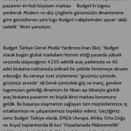
pazarının en hızlı büyüyen markası Budget’in logosu
yenilendi. Modern ve düz çizgilerle günümüzün dinamizmine
göre güncellenen yeni logo Budget’ı rakiplerinden ayıran “akıllı
sadelik” fikrini yansıtıyor.​
Budget Türkiye Genel Müdür Yardımcısı İnan Ekici, “Budget
olarak bugün global markaların hizmet ettiği pazarda yüksek
sezonda ulaşacağımız 4.250 adetlik araç parkımızla ve 40
adet kiralama noktamızla istikrarlı bir şekilde ilerlemeye devam
edeceğiz. Bu seneye özel söylemimiz “gücümüz içimizde,
gözümüz zirvede” idi.Gerek içimizdeki güç ve inanç, gerekse
logomuzun getirdiği dinamizm ile Nisan ayı itibariyle günlük
araç kiralama pazarının en büyük ikinci markası konumuna
geldik. Bu başarıya ulaşmamızı sağlayan tüm müşterilerimize, iş
ortaklarımıza ve çalışanlarımıza teşekkür ederiz. Geçtiğimiz
sene Budget Türkiye olarak, EMEA (Avrupa, Afrika, Orta Doğu
ve Asya) toplantısında ilk kez “Pazarlamada Mükemmellik”