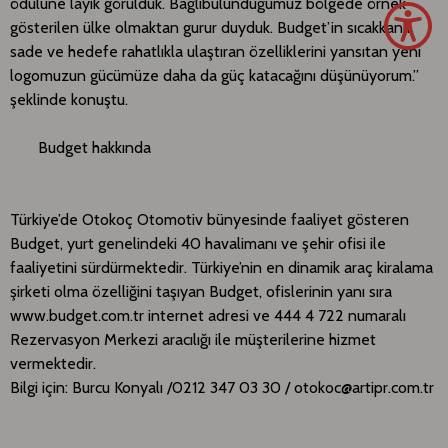
ödülüne layık görüldük. Bağlıbulunduğumuz bölgede örnek
gösterilen ülke olmaktan gurur duyduk. Budget’in sıcakkanlı,
sade ve hedefe rahatlıkla ulaştıran özelliklerini yansıtan yeni
logomuzun gücümüze daha da güç katacağını düşünüyorum.”
şeklinde konuştu.
Budget hakkında
Türkiye’de Otokoç Otomotiv bünyesinde faaliyet gösteren
Budget, yurt genelindeki 40 havalimanı ve şehir ofisi ile
faaliyetini sürdürmektedir. Türkiye’nin en dinamik araç kiralama
şirketi olma özelliğini taşıyan Budget, ofislerinin yanı sıra
www.budget.com.tr internet adresi ve 444 4 722 numaralı
Rezervasyon Merkezi aracılığı ile müşterilerine hizmet
vermektedir.
Bilgi için: Burcu Konyalı /0212 347 03 30 / otokoc@artipr.com.tr​