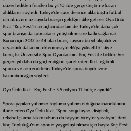
düzenledikleri finalleri bu yıl 10 ilde gerçekleştirme kararı
aldıklarını söyledi. Türkiye'de spor denince akla başta futbol
olmak üzere az sayıda branşın geldiğini dile getiren Oya Ünlü
Kızıl, ''Koç Fest'in amaçlarından biri de Türkiye'de daha çok
spor branşında sporcuların yetiştirilmesine katkı sağlamak.
Bunun için 2013'te 44 olan branş sayısını bu yıl okçuluk ve
oryantirik dallarının eklenmesiyle 46'ya yükselttik'' diye
konuştu. Üniversite Spor Oyunları'nın Koç Fest ile birlikte her
geçen yıl daha da güçlendiğine işaret eden Kızıl, eğitimli
sporcu ve antrenörlerin Türkiye'de spora büyük ivme
kazandıracağını söyledi.​
Oya Ünlü Kızıl: "Koç Fest'e 5,5 milyon TL bütçe ayırdık''
Spora yapılan yatırımın topluma yatırım olduğuna inandıklarını
ifade eden Oya Ünlü Kızıl, "Spor; sorgulayan, disiplinli,
rekabetçi ama takım ruhunu da taşıyan bireyler yaratıyor'' dedi.
Koç Topluluğu'nun sporun yaygınlaştırılması için başta Koç Fest