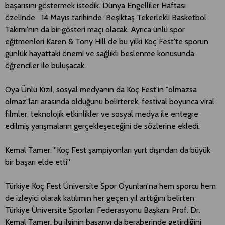
başarısını göstermek istedik. Dünya Engelliler Haftası
özelinde 14 Mayıs tarihinde Beşiktaş Tekerlekli Basketbol
Takımı'nın da bir gösteri maçı olacak. Ayrıca ünlü spor
eğitmenleri Karen & Tony Hill de bu yılki Koç Fest'te sporun
günlük hayattaki önemi ve sağlıklı beslenme konusunda
öğrenciler ile buluşacak.​
Oya Ünlü Kızıl, sosyal medyanın da Koç Fest'in "olmazsa
olmaz"ları arasında olduğunu belirterek, festival boyunca viral
filmler, teknolojik etkinlikler ve sosyal medya ile entegre
edilmiş yarışmaların gerçekleşeceğini de sözlerine ekledi.
Kemal Tamer: ''Koç Fest şampiyonları yurt dışından da büyük
bir başarı elde etti''
Türkiye Koç Fest Üniversite Spor Oyunları'na hem sporcu hem
de izleyici olarak katılımın her geçen yıl arttığını belirten
Türkiye Üniversite Sporları Federasyonu Başkanı Prof. Dr.
Kemal Tamer, bu ilginin başarıyı da beraberinde getirdiğini