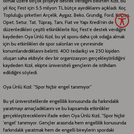
olmak üzere birçok projeye destek verdiğini belirten Kızıl, bu
yıl Koç Fest için 5,5 milyon TL bütçe ayırdıklarını açıkladı. Koç
Topluluğu şirketleri Arçelik, Aygaz, Beko, Grundig, Ford, Koçtaş,
Opet, Setur, Tat, Tüpraş, Tanı, Fiat ve Yapı Kredi'nin de
düzenledikleri çeşitli etkinliklerle Koç Fest'e destek verdiğini
kaydeden Oya Ünlü Kızıl, bu yıl sporu daha çok odağa almak
için bu etkinlikleri de spor salonları ve çevresinde
konumlandırdıklarını belirtti. 400 tedarikçi ve 250 kişiden
oluşan saha ekibiyle dev bir organizasyon gerçekleştirildiğini
kaydeden Kızıl, ekipte üniversiteli gençlerin de istihdam
edildiğini söyledi.​
Oya Ünlü Kızıl: ''Spor hiçbir engel tanımıyor''
Bu yıl üniversitelilerde engellilik konusunda da farkındalık
yaratmayı amaçladıklarını ve bu kapsamda etkinlikler
gerçekleştireceklerini ifade eden Oya Ünlü Kızıl, ''Spor hiçbir
'engel' tanımıyor. Gençler arasında hem engellilik konusunda
farkındalık yaratmak hem de engelli bireylerin spordaki