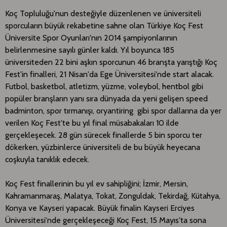
​Koç Topluluğu'nun desteğiyle düzenlenen ve üniversiteli
sporcuların büyük rekabetine sahne olan Türkiye Koç Fest
Üniversite Spor Oyunları'nın 2014 şampiyonlarının
belirlenmesine sayılı günler kaldı. Yıl boyunca 185
üniversiteden 22 bini aşkın sporcunun 46 branşta yarıştığı Koç
Fest'in finalleri, 21 Nisan'da Ege Üniversitesi'nde start alacak.
Futbol, basketbol, atletizm, yüzme, voleybol, hentbol gibi
popüler branşların yanı sıra dünyada da yeni gelişen speed
badminton, spor tırmanışı, oryantiring gibi spor dallarına da yer
verilen Koç Fest'te bu yıl final müsabakaları 10 ilde
gerçekleşecek. 28 gün sürecek finallerde 5 bin sporcu ter
dökerken, yüzbinlerce üniversiteli de bu büyük heyecana
coşkuyla tanıklık edecek.
Koç Fest finallerinin bu yıl ev sahipliğini; İzmir, Mersin,
Kahramanmaraş, Malatya, Tokat, Zonguldak, Tekirdağ, Kütahya,
Konya ve Kayseri yapacak. Büyük finalin Kayseri Erciyes
Üniversitesi'nde gerçekleşeceği Koç Fest, 15 Mayıs'ta sona