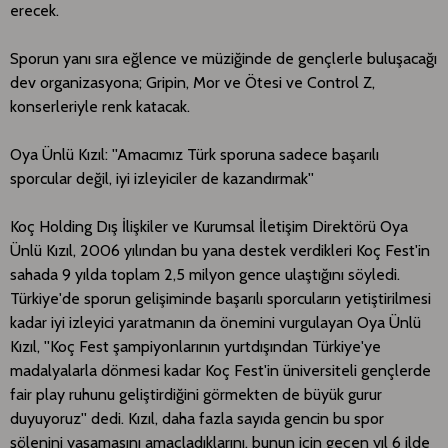
erecek.
Sporun yanı sıra eğlence ve müziğinde de gençlerle buluşacağı
dev organizasyona; Gripin, Mor ve Ötesi ve Control Z,
konserleriyle renk katacak.
Oya Ünlü Kızıl: ''Amacımız Türk sporuna sadece başarılı
sporcular değil, iyi izleyiciler de kazandırmak''
Koç Holding Dış İlişkiler ve Kurumsal İletişim Direktörü Oya
Ünlü Kızıl, 2006 yılından bu yana destek verdikleri Koç Fest'in
sahada 9 yılda toplam 2,5 milyon gence ulaştığını söyledi.
Türkiye'de sporun gelişiminde başarılı sporcuların yetiştirilmesi
kadar iyi izleyici yaratmanın da önemini vurgulayan Oya Ünlü
Kızıl, ''Koç Fest şampiyonlarının yurtdışından Türkiye'ye
madalyalarla dönmesi kadar Koç Fest'in üniversiteli gençlerde
fair play ruhunu geliştirdiğini görmekten de büyük gurur
duyuyoruz'' dedi. Kızıl, daha fazla sayıda gencin bu spor
şölenini yaşamasını amaçladıklarını, bunun için geçen yıl 6 ilde