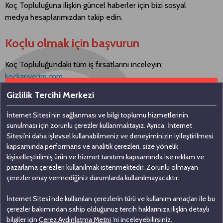
Koç Topluluğuna ilişkin güncel haberler için bizi sosyal
medya hesaplarımızdan takip edin.
Koçlu olmak için başvurun
Koç Topluluğu’ndaki tüm iş fırsatlarını inceleyin:
kockariyerim.com
Gizlilik Tercihi Merkezi
İnternet Sitesi’nin sağlanması ve bilgi toplumu hizmetlerinin
Bizimle iletişime geçin
sunulması için zorunlu çerezler kullanmaktayız. Ayrıca, İnternet
Sitesi’ni daha işlevsel kullanabilmeniz ve deneyiminizin iyileştirilmesi
kapsamında performans ve analitik çerezleri, size yönelik
Koç Holding A.Ş
kişiselleştirilmiş ürün ve hizmet tanıtımı kapsamında ise reklam ve
pazarlama çerezleri kullanılmak istenmektedir. Zorunlu olmayan
Nakkaştepe, Azizbey Sokak, No: 1,
çerezler onay vermediğiniz durumlarda kullanılmayacaktır.
Kuzguncuk 34674, İstanbul
İnternet Sitesi’nde kullanılan çerezlerin türü ve kullanım amaçları ile bu
0 (216) 531 00 00
çerezler bakımından sahip olduğunuz tercih haklarınıza ilişkin detaylı
0 (216) 531 00 99
bilgiler için
Çerez Aydınlatma Metni
’ni inceleyebilirsiniz.