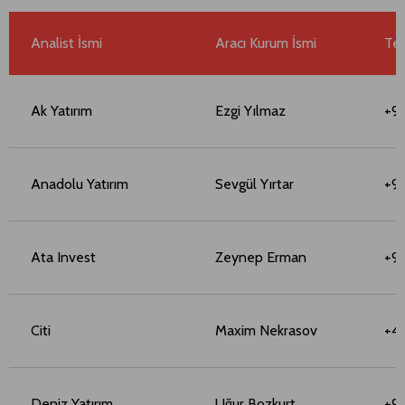
Analist İsmi
Aracı Kurum İsmi
Te
Ak Yatırım
Ezgi Yılmaz
+9
Anadolu Yatırım
Sevgül Yırtar
+90
Ata Invest
Zeynep Erman
+90
Citi
Maxim Nekrasov
+4
Deniz Yatırım
Uğur Bozkurt
+9