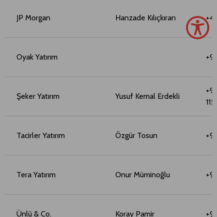
JP Morgan
Hanzade Kılıçkıran
+4
Oyak Yatırım
+9
+90
Şeker Yatırım
Yusuf Kemal Erdekli
115
Tacirler Yatırım
Özgür Tosun
+9
Tera Yatırım
Onur Müminoğlu
+90
Ünlü & Co.
Koray Pamir
+9