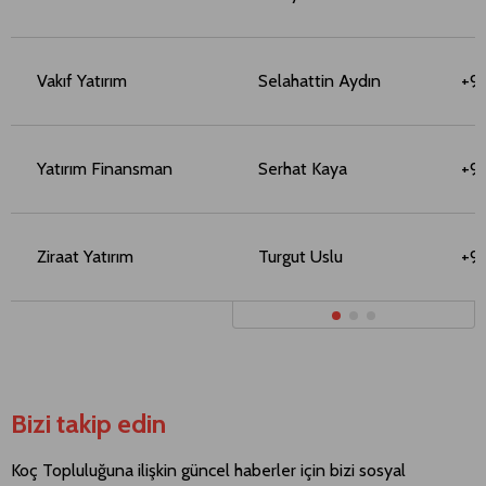
Vakıf Yatırım
Selahattin Aydın
+9
Yatırım Finansman
Serhat Kaya
+9
Ziraat Yatırım
Turgut Uslu
+9
Bizi takip edin
Koç Topluluğuna ilişkin güncel haberler için bizi sosyal