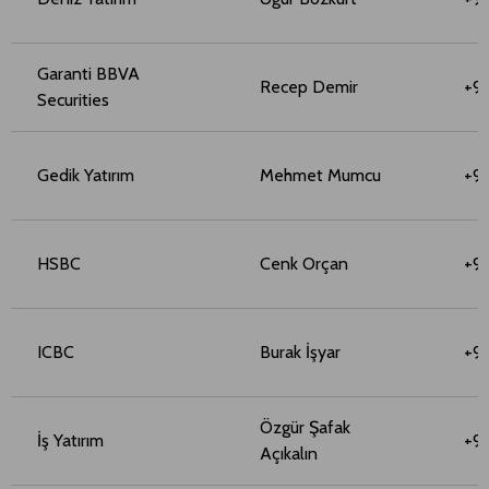
Garanti BBVA
Recep Demir
+90
Securities
Gedik Yatırım
Mehmet Mumcu
+9
HSBC
Cenk Orçan
+9
ICBC
Burak İşyar
+9
Özgür Şafak
İş Yatırım
+9
Açıkalın