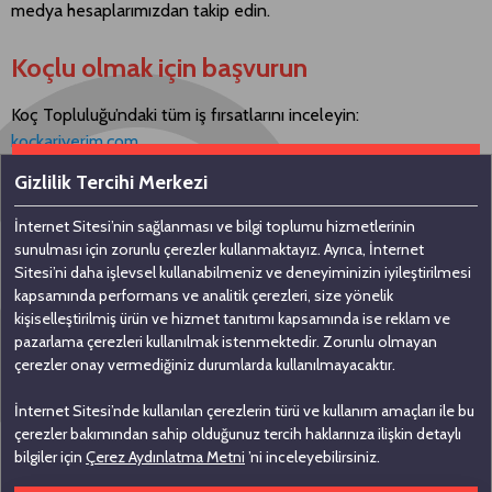
medya hesaplarımızdan takip edin.
Koçlu olmak için başvurun
Koç Topluluğu’ndaki tüm iş fırsatlarını inceleyin:
kockariyerim.com
Gizlilik Tercihi Merkezi
İnternet Sitesi’nin sağlanması ve bilgi toplumu hizmetlerinin
Bizimle iletişime geçin
sunulması için zorunlu çerezler kullanmaktayız. Ayrıca, İnternet
Sitesi’ni daha işlevsel kullanabilmeniz ve deneyiminizin iyileştirilmesi
kapsamında performans ve analitik çerezleri, size yönelik
Koç Holding A.Ş
kişiselleştirilmiş ürün ve hizmet tanıtımı kapsamında ise reklam ve
pazarlama çerezleri kullanılmak istenmektedir. Zorunlu olmayan
Nakkaştepe, Azizbey Sokak, No: 1,
çerezler onay vermediğiniz durumlarda kullanılmayacaktır.
Kuzguncuk 34674, İstanbul
İnternet Sitesi’nde kullanılan çerezlerin türü ve kullanım amaçları ile bu
0 (216) 531 00 00
çerezler bakımından sahip olduğunuz tercih haklarınıza ilişkin detaylı
0 (216) 531 00 99
bilgiler için
Çerez Aydınlatma Metni
’ni inceleyebilirsiniz.