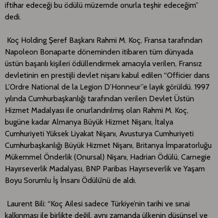
iftihar edeceği bu ödülü müzemde onurla teşhir edeceğim”
dedi.
Koç Holding Şeref Başkanı Rahmi M. Koç, Fransa tarafından
Napoleon Bonaparte döneminden itibaren tüm dünyada
üstün başarılı kişileri ödüllendirmek amacıyla verilen, Fransız
devletinin en prestijli devlet nişanı kabul edilen “Officier dans
L’Ordre National de la Legion D’Honneur”e layık görüldü. 1997
yılında Cumhurbaşkanlığı tarafından verilen Devlet Üstün
Hizmet Madalyası ile onurlandırılmış olan Rahmi M. Koç,
bugüne kadar Almanya Büyük Hizmet Nişanı, İtalya
Cumhuriyeti Yüksek Liyakat Nişanı, Avusturya Cumhuriyeti
Cumhurbaşkanlığı Büyük Hizmet Nişanı, Britanya İmparatorluğu
Mükemmel Önderlik (Onursal) Nişanı, Hadrian Ödülü, Carnegie
Hayırseverlik Madalyası, BNP Paribas Hayırseverlik ve Yaşam
Boyu Sorumlu İş İnsanı Ödülü’nü de aldı.
Laurent Bili: “Koç Ailesi sadece Türkiye’nin tarihi ve sınai
kalkınması ile birlikte değil, aynı zamanda ülkenin düşünsel ve