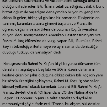
ise; ülkesinin kalkınmasına ve yükselmesine sunduğu destek
olduğunu ifade eden Bili, “İsmini telaffuz ettiğiniz vakit, ki bunu
bizzat oğlum ile yaşadığım deneyimden biliyorum, gençlerin
aklına ilk gelen, birkaç yıl gibi kısa bir zamanda Türkiye’nin en
tanınmış kurumları arasına girmeyi başaran ve Fransa ile
öğrenci değişimi ve işbirliklerinde bulunan Koç Üniversitesi
oluyor” dedi. Konuşmasında Amerikan Hastanesi’nin yanı sıra
Rahmi M. Koç Müzesi’ne de vurgu yapan Bili, “Bu müze, Rahmi
Bey’in teknolojiye, ilerlemeye ve aynı zamanda denizciliğe
duyduğu tutkuyu da yansıtıyor” dedi.
Konuşmasında Rahmi M. Koç’un iki yıl boyunca dünyanın tüm
denizlerini arşınlayan, beş kıta ve 50’nin üzerinde limanın
keşfine çıkan bir şahıs olduğuna dikkat çeken Bili, Koç için yeni
bir sözcük ürettiğini açıklayarak, Rahmi M. Koç'u ‘globe sailor-
küresel yelkenci’ olarak tanımladı. Laurent Bili, Rahmi M. Koç’u
Fransız devleti olarak “Officier dans L’Ordre National de la
Legion D’Honneur” nişanı ile taltif etmekten duydukları
memnuniyeti şöyle ifade etti: “Fransa, bu akşam, sizi dostları