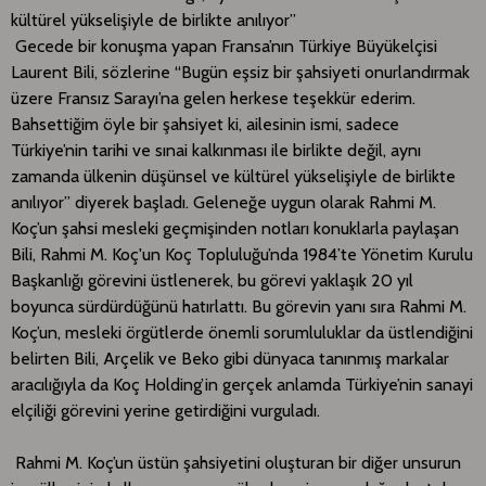
kültürel yükselişiyle de birlikte anılıyor”
Gecede bir konuşma yapan Fransa’nın Türkiye Büyükelçisi
Laurent Bili, sözlerine “Bugün eşsiz bir şahsiyeti onurlandırmak
üzere Fransız Sarayı’na gelen herkese teşekkür ederim.
Bahsettiğim öyle bir şahsiyet ki, ailesinin ismi, sadece
Türkiye’nin tarihi ve sınai kalkınması ile birlikte değil, aynı
zamanda ülkenin düşünsel ve kültürel yükselişiyle de birlikte
anılıyor” diyerek başladı. Geleneğe uygun olarak Rahmi M.
Koç’un şahsi mesleki geçmişinden notları konuklarla paylaşan
Bili, Rahmi M. Koç'un Koç Topluluğu’nda 1984’te Yönetim Kurulu
Başkanlığı görevini üstlenerek, bu görevi yaklaşık 20 yıl
boyunca sürdürdüğünü hatırlattı. Bu görevin yanı sıra Rahmi M.
Koç’un, mesleki örgütlerde önemli sorumluluklar da üstlendiğini
belirten Bili, Arçelik ve Beko gibi dünyaca tanınmış markalar
aracılığıyla da Koç Holding’in gerçek anlamda Türkiye’nin sanayi
elçiliği görevini yerine getirdiğini vurguladı.
Rahmi M. Koç’un üstün şahsiyetini oluşturan bir diğer unsurun