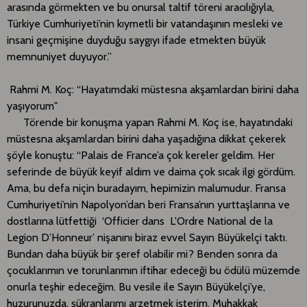
arasında görmekten ve bu onursal taltif töreni aracılığıyla,
Türkiye Cumhuriyeti’nin kıymetli bir vatandaşının mesleki ve
insani geçmişine duyduğu saygıyı ifade etmekten büyük
memnuniyet duyuyor.”
Rahmi M. Koç: “Hayatımdaki müstesna akşamlardan birini daha
yaşıyorum"
Törende bir konuşma yapan Rahmi M. Koç ise, hayatındaki
müstesna akşamlardan birini daha yaşadığına dikkat çekerek
şöyle konuştu: “Palais de France’a çok kereler geldim. Her
seferinde de büyük keyif aldım ve daima çok sıcak ilgi gördüm.
Ama, bu defa niçin buradayım, hepimizin malumudur. Fransa
Cumhuriyeti’nin Napolyon’dan beri Fransa’nın yurttaşlarına ve
dostlarına lütfettiği ‘Officier dans L'Ordre National de la
Legion D’Honneur’ nişanını biraz evvel Sayın Büyükelçi taktı.
Bundan daha büyük bir şeref olabilir mi? Benden sonra da
çocuklarımın ve torunlarımın iftihar edeceği bu ödülü müzemde
onurla teşhir edeceğim. Bu vesile ile Sayın Büyükelçi’ye,
huzurunuzda, şükranlarımı arzetmek isterim. Muhakkak