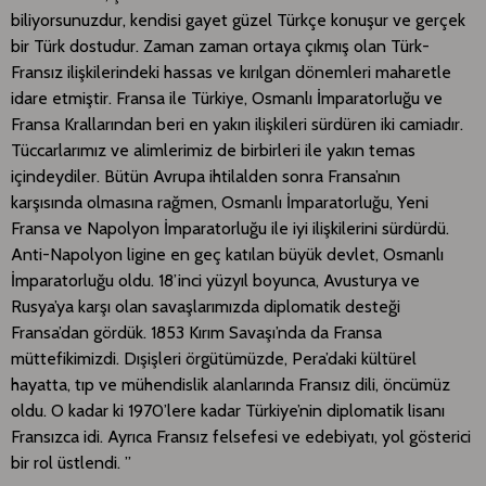
biliyorsunuzdur, kendisi gayet güzel Türkçe konuşur ve gerçek
bir Türk dostudur. Zaman zaman ortaya çıkmış olan Türk-
Fransız ilişkilerindeki hassas ve kırılgan dönemleri maharetle
idare etmiştir. Fransa ile Türkiye, Osmanlı İmparatorluğu ve
Fransa Krallarından beri en yakın ilişkileri sürdüren iki camiadır.
Tüccarlarımız ve alimlerimiz de birbirleri ile yakın temas
içindeydiler. Bütün Avrupa ihtilalden sonra Fransa’nın
karşısında olmasına rağmen, Osmanlı İmparatorluğu, Yeni
Fransa ve Napolyon İmparatorluğu ile iyi ilişkilerini sürdürdü.
Anti-Napolyon ligine en geç katılan büyük devlet, Osmanlı
İmparatorluğu oldu. 18’inci yüzyıl boyunca, Avusturya ve
Rusya’ya karşı olan savaşlarımızda diplomatik desteği
Fransa’dan gördük. 1853 Kırım Savaşı’nda da Fransa
müttefikimizdi. Dışişleri örgütümüzde, Pera’daki kültürel
hayatta, tıp ve mühendislik alanlarında Fransız dili, öncümüz
oldu. O kadar ki 1970’lere kadar Türkiye’nin diplomatik lisanı
Fransızca idi. Ayrıca Fransız felsefesi ve edebiyatı, yol gösterici
bir rol üstlendi. ”