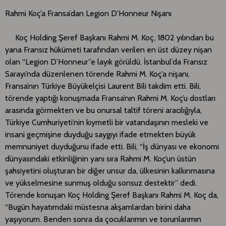
Rahmi Koç’a Fransa’dan Legion D’Honneur Nişanı
Koç Holding Şeref Başkanı Rahmi M. Koç, 1802 yılından bu
yana Fransız hükümeti tarafından verilen en üst düzey nişan
olan “Legion D’Honneur”e layık görüldü. İstanbul’da Fransız
Sarayı’nda düzenlenen törende Rahmi M. Koç’a nişanı,
Fransa’nın Türkiye Büyükelçisi Laurent Bili takdim etti. Bili,
törende yaptığı konuşmada Fransa’nın Rahmi M. Koç’u dostları
arasında görmekten ve bu onursal taltif töreni aracılığıyla,
Türkiye Cumhuriyeti’nin kıymetli bir vatandaşının mesleki ve
insani geçmişine duyduğu saygıyı ifade etmekten büyük
memnuniyet duyduğunu ifade etti. Bili, “İş dünyası ve ekonomi
dünyasındaki etkinliğinin yanı sıra Rahmi M. Koç’un üstün
şahsiyetini oluşturan bir diğer unsur da, ülkesinin kalkınmasına
ve yükselmesine sunmuş olduğu sonsuz destektir” dedi.
Törende konuşan Koç Holding Şeref Başkanı Rahmi M. Koç da,
“Bugün hayatımdaki müstesna akşamlardan birini daha
yaşıyorum. Benden sonra da çocuklarımın ve torunlarımın