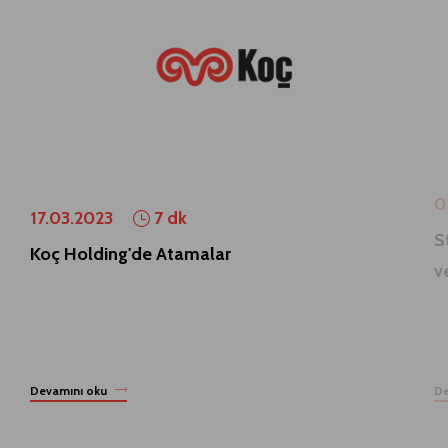
0
17.03.2023
7 dk
S
Koç Holding'de Atamalar
v
Devamını oku
De